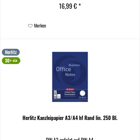
16,99 € *
Merken
Herlitz
30+
Herlitz Kanzleipapier A3/A4 hf Rand lin. 250 Bl.
DIN A3 gefalzt auf DIN A4.