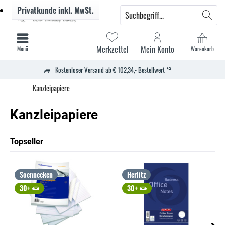
Privatkunde
inkl. MwSt.
Merkzettel
Mein Konto
Menü
Warenkorb
Kostenloser Versand ab € 102,34,- Bestellwert *²
Kanzleipapiere
Kanzleipapiere
Topseller
Soennecken
Herlitz
30+
30+