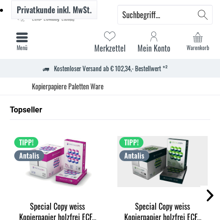
Privatkunde
inkl. MwSt.
Merkzettel
Mein Konto
Menü
Warenkorb
Kostenloser Versand ab € 102,34,- Bestellwert *²
Kopierpapiere Paletten Ware
Topseller
TIPP!
TIPP!
Antalis
Antalis
Special Copy weiss
Special Copy weiss
Kopierpapier holzfrei ECF...
Kopierpapier holzfrei ECF...