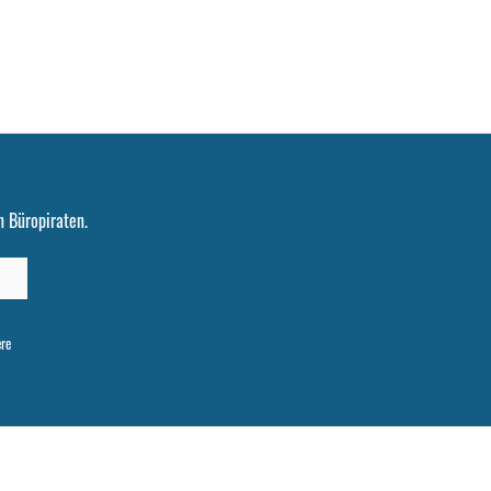
 Büropiraten.
ere