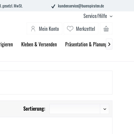
l. gesetzl. MwSt.
kundenservice@bueropiraten.de
Service/Hilfe
Mein Konto
Merkzettel
igieren
Kleben & Versenden
Präsentation & Planung
Technik &

Sortierung: