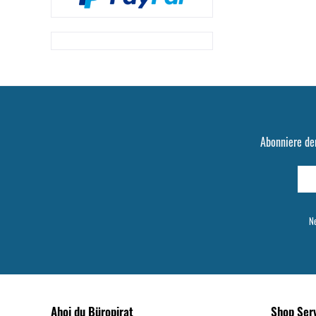
Abonniere de
Ne
Ahoi du Büropirat
Shop Ser