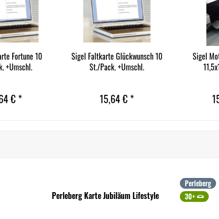
arte Fortune 10
Sigel Faltkarte Glückwunsch 10
Sigel Mot
k. +Umschl.
St./Pack. +Umschl.
11,5x
64 € *
15,64 € *
1
Perleberg
Perleberg Karte Jubiläum Lifestyle
30+