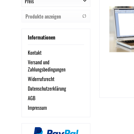
Preis
Avery Zweckform
Perleberg
Produkte anzeigen
SIGEL
von
1,26 €
bis
15,64 €
Informationen
Kontakt
Versand und
Zahlungsbedingungen
Widerrufsrecht
Datenschutzerklärung
AGB
Impressum