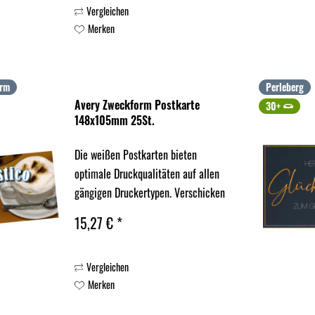
Vergleichen
Merken
orm
Perleberg
Avery Zweckform Postkarte
30+
148x105mm 25St.
Die weißen Postkarten bieten
optimale Druckqualitäten auf allen
gängigen Druckertypen. Verschicken
Sie persönliche Grüße an Ihre Freunde
15,27 € *
und Verwandte mit einer
selbstgestalteten Postkarte.
Vergleichen
Merken