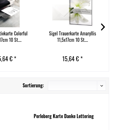
ivkarte Colorful
Sigel Trauerkarte Amaryllis
Sigel Trau
17cm 10 St....
11,5x17cm 10 St....
5,64 € *
15,64 € *
Sortierung:
Perleberg Karte Danke Lettering