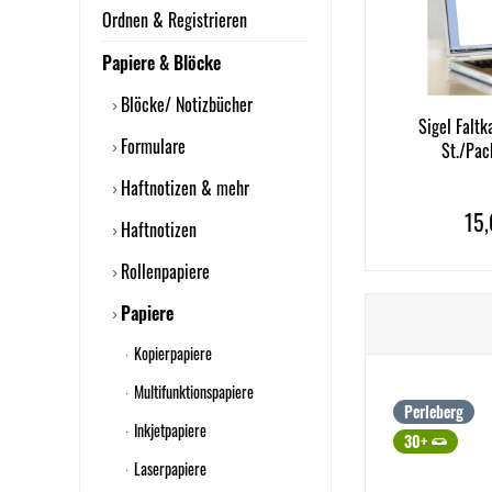
Ordnen & Registrieren
Papiere & Blöcke
Blöcke/ Notizbücher
Sigel Faltk
Formulare
St./Pac
Haftnotizen & mehr
15,
Haftnotizen
Rollenpapiere
Papiere
Kopierpapiere
Multifunktionspapiere
Perleberg
Inkjetpapiere
30+
Laserpapiere