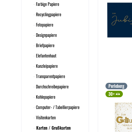
Farbige Papiere
Recyclingpapiere
Fotopapiere
Designpapiere
Briefpapiere
Elefantenhaut
Kanzleipapiere
Transparentpapiere
Perleberg
Durchschreibepapiere
30+
Kohlepapiere
Computer- / Tabellierpapiere
Visitenkarten
Karten / Grußkarten