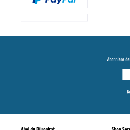
Abonniere de
Ne
Ahoi du Büropirat
Shop Ser