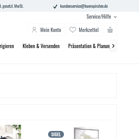
l. gesetzl. MwSt.
kundenservice@bueropiraten.de
Service/Hilfe
Mein Konto
Merkzettel
rigieren
Kleben & Versenden
Präsentation & Planung
Technik &

SIGEL
SIGEL