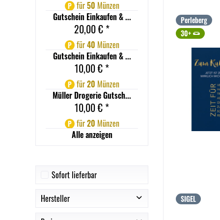
für
50
Münzen
P
Gutschein Einkaufen & ...
Perleberg
20,00 € *
30+
für
40
Münzen
P
Gutschein Einkaufen & ...
10,00 € *
für
20
Münzen
P
Müller Drogerie Gutsch...
10,00 € *
für
20
Münzen
P
Alle anzeigen
Sofort lieferbar
Hersteller
SIGEL