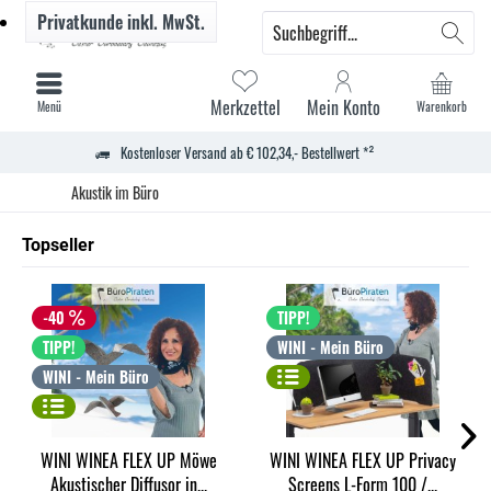
Privatkunde
inkl. MwSt.
Merkzettel
Mein Konto
Menü
Warenkorb
Kostenloser Versand ab € 102,34,- Bestellwert *²
Akustik im Büro
Topseller
-40
TIPP!
TIPP!
WINI - Mein Büro
WINI - Mein Büro
WINI WINEA FLEX UP Möwe
WINI WINEA FLEX UP Privacy
Akustischer Diffusor in...
Screens L-Form 100 /...