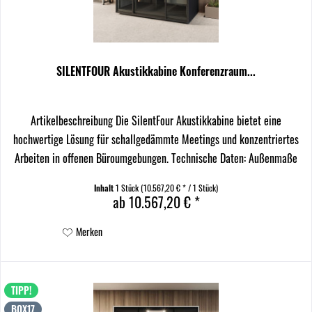
SILENTFOUR Akustikkabine Konferenzraum...
Artikelbeschreibung Die SilentFour Akustikkabine bietet eine
hochwertige Lösung für schallgedämmte Meetings und konzentriertes
Arbeiten in offenen Büroumgebungen. Technische Daten: Außenmaße
(BxTxH): 220 x 120 x 226 cm Innenmaße (BxTxH):...
Inhalt
1 Stück
(10.567,20 € * / 1 Stück)
ab 10.567,20 € *
Merken
TIPP!
BOX17