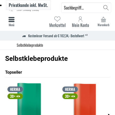
Privatkunde
inkl. MwSt.
Merkzettel
Mein Konto
Menü
Warenkorb
Kostenloser Versand ab € 102,34,- Bestellwert *²
Selbstklebeprodukte
Selbstklebeprodukte
Topseller
HERMA
HERMA
30+
30+