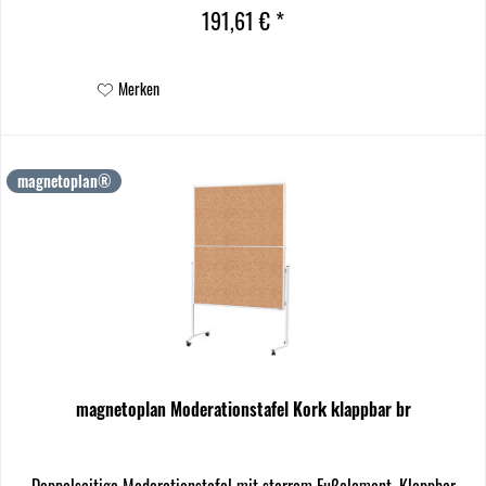
191,61 € *
Merken
magnetoplan®
magnetoplan Moderationstafel Kork klappbar br
Doppelseitige Moderationstafel mit starrem Fußelement. Klappbar