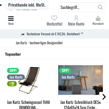
Privatkunde
inkl. MwSt.
Merkzettel
Mein Konto
Menü
Warenkorb
Kostenloser Versand ab € 102,34,- Bestellwert *²
Jan Kurtz - hochwertigen Designmöbel
Topseller
TIPP!
TIPP!
Jan Kurtz
Jan Kurtz
Jan Kurtz Schwingsessel FIAM
Jan Kurtz Schreibtisch DESK
DONDOLINA...
124x65x74,5cm Eiche...