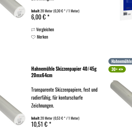
Inhalt
20 Meter
(0,30 € * / 1 Meter)
6,00 € *
Vergleichen
Merken
Hahnemühle
Hahnemühle Skizzenpapier 40/45g
30+
20mx64cm
Transparente Skizzenpapiere, fest und
radierfähig, für konturscharfe
Zeichnungen.
Inhalt
20 Meter
(0,53 € * / 1 Meter)
10,51 € *