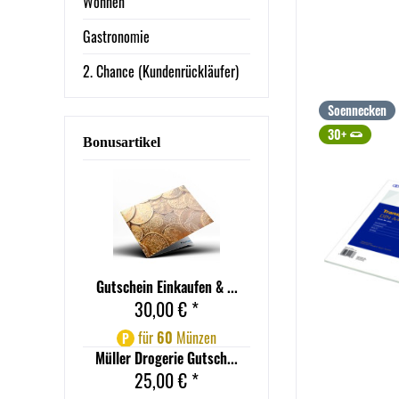
Wohnen
Gastronomie
2. Chance (Kundenrückläufer)
Soennecken
30+
Bonusartikel
Gutschein Einkaufen & ...
30,00 € *
für
60
Münzen
P
Müller Drogerie Gutsch...
25,00 € *