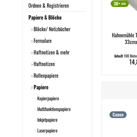
30+
Ordnen & Registrieren
Papiere & Blöcke
Blöcke/ Notizbücher
Hahnemühle T
Formulare
33cmx
Haftnotizen & mehr
Inhalt
100 Met
14,
Haftnotizen
Rollenpapiere
Papiere
Kopierpapiere
Multifunktionspapiere
Canon
Inkjetpapiere
Laserpapiere