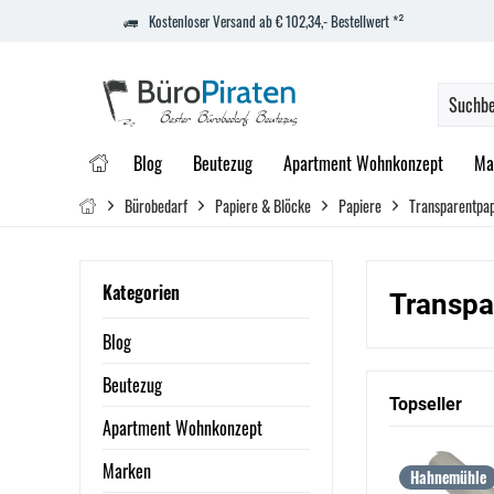
Kostenloser Versand ab € 102,34,- Bestellwert *²
Blog
Beutezug
Apartment Wohnkonzept
Ma
Bürobedarf
Papiere & Blöcke
Papiere
Transparentpap
Kategorien
Transpa
Blog
Beutezug
Topseller
Apartment Wohnkonzept
Marken
Hahnemühle