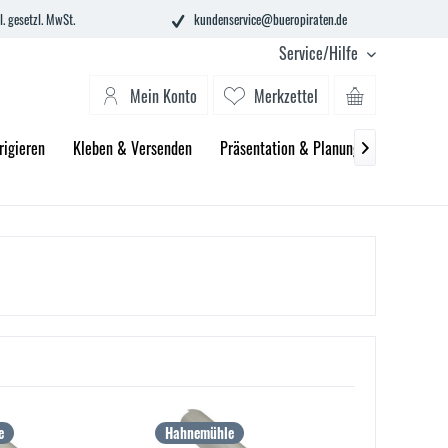
l. gesetzl. MwSt.
kundenservice@bueropiraten.de
Service/Hilfe
Mein Konto
Merkzettel
rigieren
Kleben & Versenden
Präsentation & Planung
Technik &

e
Hahnemühle
Soenneck