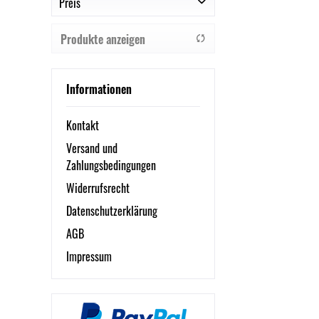
Preis
Canon
Hahnemühle
Produkte anzeigen
Soennecken
von
6,00 €
bis
114,05 €
Informationen
Kontakt
Versand und
Zahlungsbedingungen
Widerrufsrecht
Datenschutzerklärung
AGB
Impressum