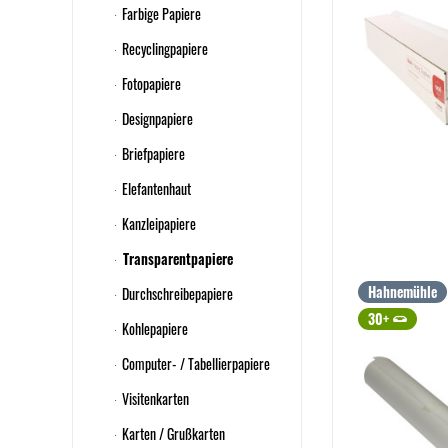
Farbige Papiere
Recyclingpapiere
Fotopapiere
Designpapiere
Briefpapiere
Elefantenhaut
Kanzleipapiere
Transparentpapiere
Hahnemühle
Durchschreibepapiere
30+
Kohlepapiere
Computer- / Tabellierpapiere
Visitenkarten
Karten / Grußkarten