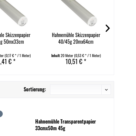
30+
le Skizzenpapier
Hahnemühle Skizzenpapier
Soennecke
5g 50mx33cm
40/45g 20mx64cm
DIN 
ter
(0,17 € * / 1 Meter)
Inhalt
20 Meter
(0,53 € * / 1 Meter)
Inhalt
50 
,41 € *
10,51 € *
Sortierung:
Hahnemühle Transparentpapier
33cmx50m 45g