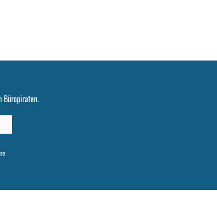
 Büropiraten.
ere