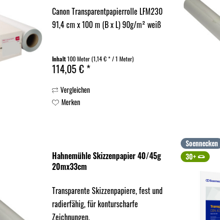
Canon Transparentpapierrolle LFM230
91,4 cm x 100 m (B x L) 90g/m² weiß
Inhalt
100 Meter
(1,14 € * / 1 Meter)
114,05 € *
Vergleichen
Merken
Soennecken
Hahnemühle Skizzenpapier 40/45g
30+
20mx33cm
Transparente Skizzenpapiere, fest und
radierfähig, für konturscharfe
Zeichnungen.