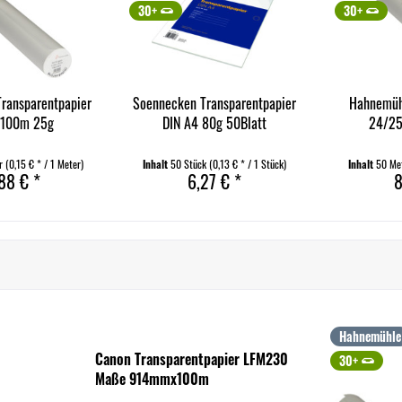
30+
30+
ransparentpapier
Soennecken Transparentpapier
Hahnemüh
100m 25g
DIN A4 80g 50Blatt
24/2
er
(0,15 € * / 1 Meter)
Inhalt
50 Stück
(0,13 € * / 1 Stück)
Inhalt
50 Me
88 € *
6,27 € *
8
Hahnemühle
Canon Transparentpapier LFM230
30+
Maße 914mmx100m