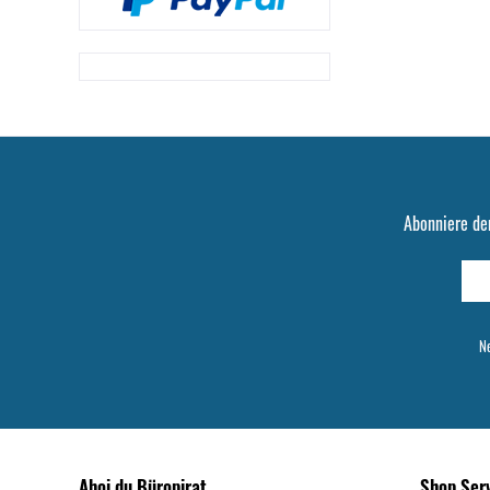
Abonniere de
Ne
Ahoi du Büropirat
Shop Ser