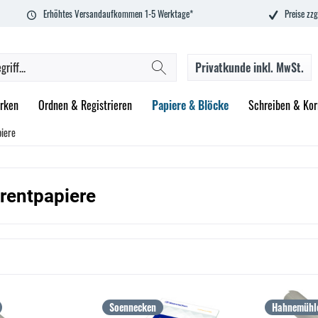
Erhöhtes Versandaufkommen 1-5 Werktage*
Preise zzg
Privatkunde
inkl. MwSt.
rken
Ordnen & Registrieren
Papiere & Blöcke
Schreiben & Kor
iere
rentpapiere
Soennecken
Hahnemühl