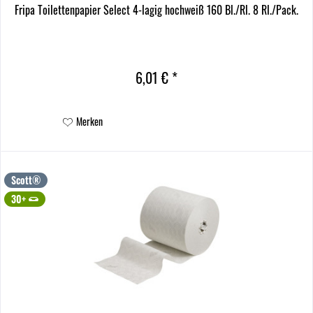
Fripa Toilettenpapier Select 4-lagig hochweiß 160 Bl./Rl. 8 Rl./Pack.
6,01 € *
Merken
Scott®
30+