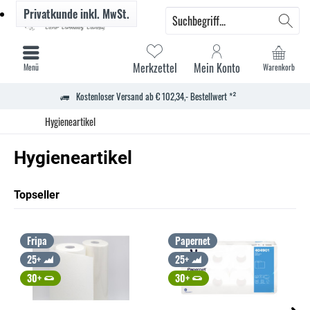
Privatkunde
inkl. MwSt.
Merkzettel
Mein Konto
Menü
Warenkorb
Kostenloser Versand ab € 102,34,- Bestellwert *²
Hygieneartikel
Hygieneartikel
Topseller
Fripa
Papernet
25+
25+
30+
30+