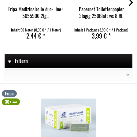
Fripa Medizinalrolle duo- line+
Papernet Toilettenpapier
5055906 2lg...
3lagig 250Blatt ws 8 Rl.
Inhalt
50 Meter
(0,05 € * / 1 Meter)
Inhalt
1 Packung
(3,99 € * / 1 Packung)
2,44 € *
3,99 € *
Filtern
Fripa
30+