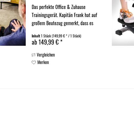
Das perfekte Office & Zuhause
Trainingsgerät. Kapitän Frank hat auf
großem Beutezug gemerkt, dass es
wichtig ist Fit zu bleiben. Deshalb hat
Inhalt
1 Stück
(149,99 € * / 1 Stück)
er sich umgeschaut und neue
ab 149,99 € *
Trainingsgeräte für das Büro in den
Vergleichen
Laderaum eingelagert. Ab sofort...
Merken