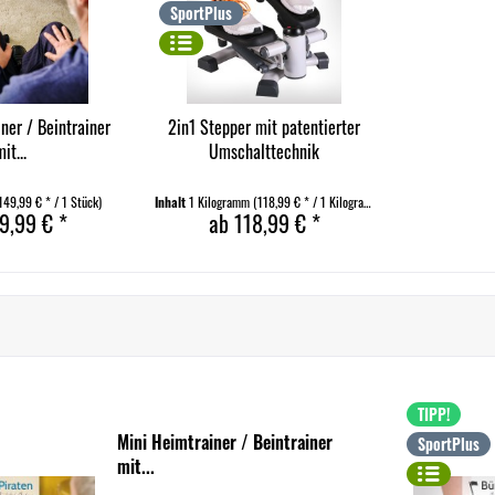
SportPlus
ner / Beintrainer
2in1 Stepper mit patentierter
mit...
Umschalttechnik
149,99 € * / 1 Stück)
Inhalt
1 Kilogramm
(118,99 € * / 1 Kilogramm)
9,99 € *
ab 118,99 € *
TIPP!
Mini Heimtrainer / Beintrainer
SportPlus
mit...