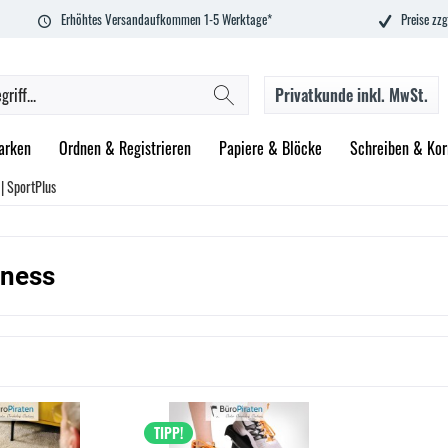
Erhöhtes Versandaufkommen 1-5 Werktage*
Preise zzg
Privatkunde
inkl. MwSt.
arken
Ordnen & Registrieren
Papiere & Blöcke
Schreiben & Kor
| SportPlus
tness
TIPP!