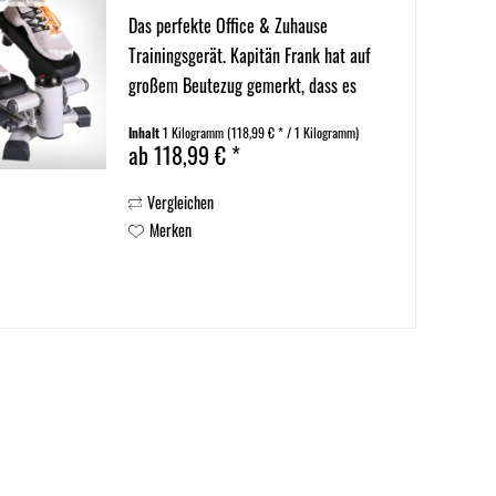
Das perfekte Office & Zuhause
Trainingsgerät. Kapitän Frank hat auf
großem Beutezug gemerkt, dass es
wichtig ist Fit zu bleiben. Deshalb hat
Inhalt
1 Kilogramm
(118,99 € * / 1 Kilogramm)
er sich umgeschaut und neue
ab 118,99 € *
Trainingsgeräte für das Büro in den
Vergleichen
Laderaum eingelagert. Ab sofort...
Merken