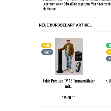
Laderaum voller Bürostühle ergattern. Von Kinderdreh
bis hin zum...
NEUE BÜROBEDARF ARTIKEL
NEU
T
Fakir
N
K
2 Signature Edition
Fakir Prestige TV 18 Turmventilator
Klö
ly Grey...
mit...
ck
(729,01 € * / 1 Stück)
9,01 € *
179,00 € *