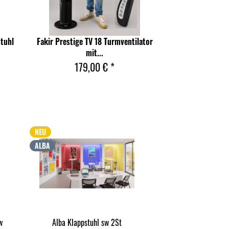
tuhl
Fakir Prestige TV 18 Turmventilator
mit...
179,00 € *
NEU
NEU
ALBA
ALBA
w
Alba Klappstuhl sw 2St
Alba Hocker FLEXY 