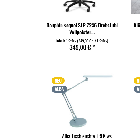
Dauphin sequel SLP 7246 Drehstuhl
Klö
Vollpolster...
Inhalt
1 Stück
(349,00 € * / 1 Stück)
349,00 € *
NEU
N
ALBA
A
nfluter SLIM ws
Alba Tischleuchte TREK ws