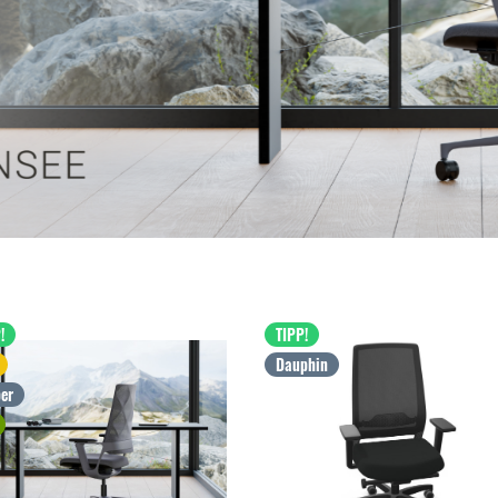
!
TIPP!
Dauphin
er