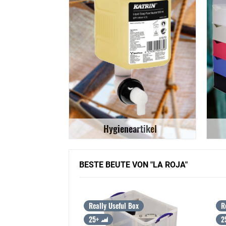
Hygieneartikel
BESTE BEUTE VON "LA ROJA"
Box
Really Useful Box
R
25+
2