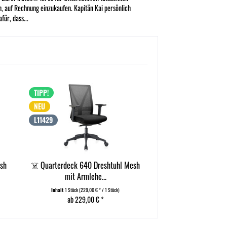
, auf Rechnung einzukaufen. Kapitän Kai persönlich
afür, dass...
TIPP!
TIPP!
NEU
NEU
L11429
L11429
esh
☠️ Quarterdeck 640 Dreshtuhl Mesh
☠️ Quarterdeck 640 
mit Armlehe...
mit Armle
Inhalt
1 Stück
(229,00 € * / 1 Stück)
Inhalt
1 Stück
(249,00 
ab 229,00 € *
ab 249,00