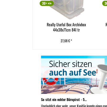
30+
3
l Aufbewahrungsbox
Really Useful Box Archivbox
71cm 64l tr
44x38x71cm 84l tr
ck
(22,85 € * / 1 Stück)
2,85 € *
27,68 € *
So sitzt ein echter Büropirat - 5...
Unglaublich aber wahr, unser Kapitän konnte einen ga