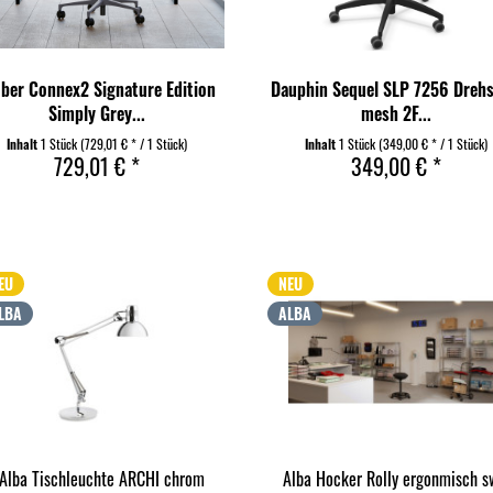
ber Connex2 Signature Edition
Dauphin Sequel SLP 7256 Drehs
Simply Grey...
mesh 2F...
Inhalt
1 Stück
(729,01 € * / 1 Stück)
Inhalt
1 Stück
(349,00 € * / 1 Stück)
729,01 € *
349,00 € *
EU
NEU
LBA
ALBA
Alba Tischleuchte ARCHI chrom
Alba Hocker Rolly ergonmisch s