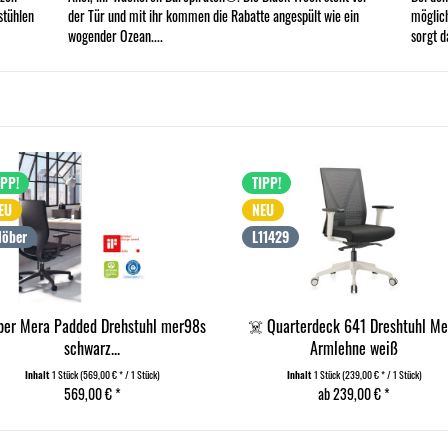
stühlen
der Tür und mit ihr kommen die Rabatte angespült wie ein
möglich
wogender Ozean....
sorgt d
IPP!
TIPP!
EU
NEU
löber
L11429
ber Mera Padded Drehstuhl mer98s
☠️ Quarterdeck 641 Dreshtuhl M
schwarz...
Armlehne weiß
Inhalt
1 Stück
(569,00 € * / 1 Stück)
Inhalt
1 Stück
(239,00 € * / 1 Stück)
569,00 € *
ab 239,00 € *