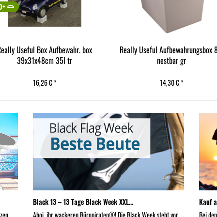
0+
Really Useful Box Aufbewahr. box
Really Useful Aufbewahrungsbox 
39x31x48cm 35l tr
nestbar gr
16,26 € *
14,30 € *
Black 13 – 13 Tage Black Week XXL...
Kauf a
nzen
Ahoi, ihr wackeren Büropiraten®! Die Black Week steht vor
Bei de