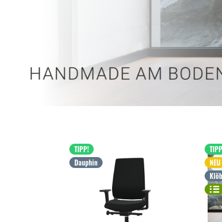
TIPP!
TIPP
Dauphin
NEU
Klöb