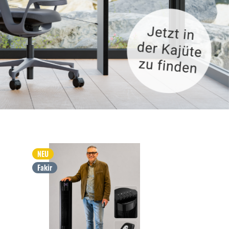
NEU
Fakir