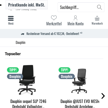
Privatkunde
inkl. MwSt.
Merkzettel
Mein Konto
Menü
Warenkorb
Kostenloser Versand ab € 102,34,- Bestellwert *²
Dauphin
Topseller
TIPP!
TIPP!
Dauphin
Dauphin
Dauphin sequel SLP 7246
Dauphin @JUST EVO MESH
Drehstuhl Vollpolster...
Drehstuhl Armlehne...