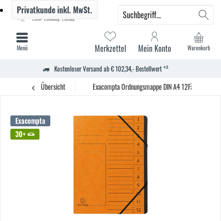
Privatkunde
inkl. MwSt.
Merkzettel
Mein Konto
Menü
Warenkorb
Kostenloser Versand ab € 102,34,- Bestellwert *²
Übersicht
Exacompta Ordnungsmappe DIN A4 12Fächer Karto
Exacompta
30+