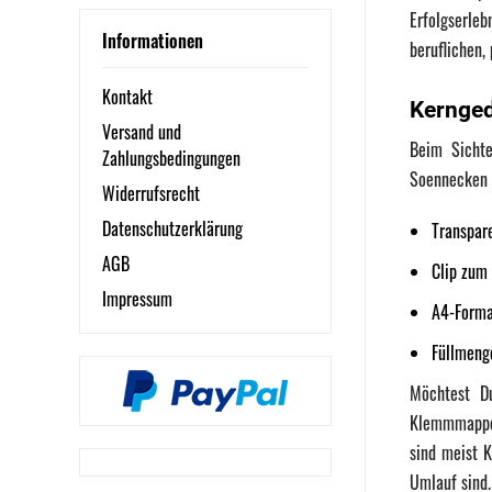
Soennecken
Erfolgserle
Veloflex
Informationen
beruflichen,
Kontakt
Kernged
Versand und
Beim Sichte
Zahlungsbedingungen
Soennecken 
Widerrufsrecht
Datenschutzerklärung
Transpare
AGB
Clip zum 
Impressum
A4-Form
Füllmenge
Möchtest D
Klemmmappe 
sind meist 
Umlauf sind.