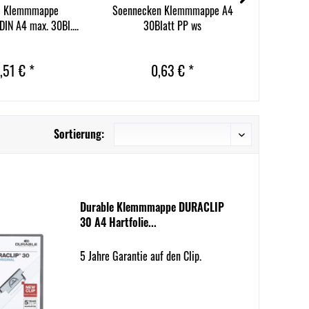
e Klemmmappe
Soennecken Klemmmappe A4
Elba K
IN A4 max. 30Bl....
30Blatt PP ws
10Bl
,51 € *
0,63 € *
Sortierung:
Durable Klemmmappe DURACLIP
30 A4 Hartfolie...
5 Jahre Garantie auf den Clip.