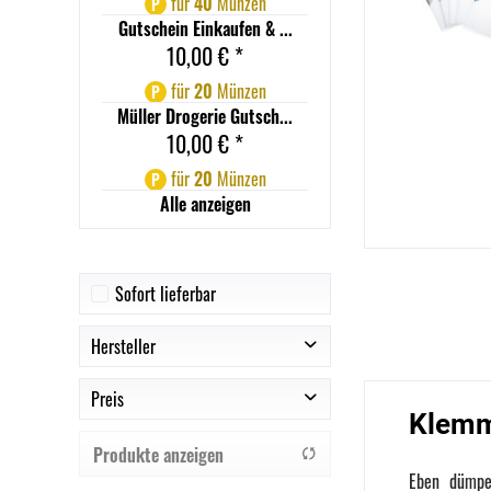
für
40
Münzen
P
Gutschein Einkaufen & ...
10,00 € *
für
20
Münzen
P
Müller Drogerie Gutsch...
10,00 € *
für
20
Münzen
P
Alle anzeigen
Sofort lieferbar
Hersteller
Preis
DURABLE
Klemm
ELBA
Produkte anzeigen
Leitz
von
0,63 €
bis
37,40 €
Eben dümpel