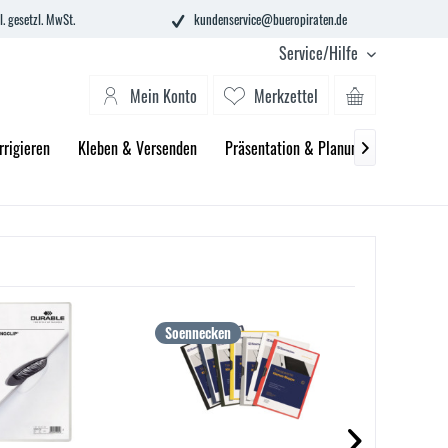
l. gesetzl. MwSt.
kundenservice@bueropiraten.de
Service/Hilfe
Mein Konto
Merkzettel
rrigieren
Kleben & Versenden
Präsentation & Planung
Technik 

Soennecken
ELBA
30+