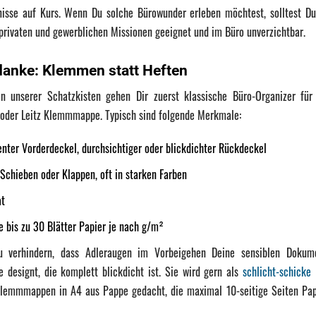
bnisse auf Kurs. Wenn Du solche Bürowunder erleben möchtest, solltest 
 privaten und gewerblichen Missionen geeignet und im Büro unverzichtbar.
anke: Klemmen statt Heften
n unserer Schatzkisten gehen Dir zuerst klassische Büro-Organizer für 
oder Leitz Klemmmappe. Typisch sind folgende Merkmale:
nter Vorderdeckel, durchsichtiger oder blickdichter Rückdeckel
Schieben oder Klappen, oft in starken Farben
at
 bis zu 30 Blätter Papier je nach g/m²
u verhindern, dass Adleraugen im Vorbeigehen Deine sensiblen Dokum
designt, die komplett blickdicht ist. Sie wird gern als
schlicht-schick
Klemmmappen in A4 aus Pappe gedacht, die maximal 10-seitige Seiten Papi