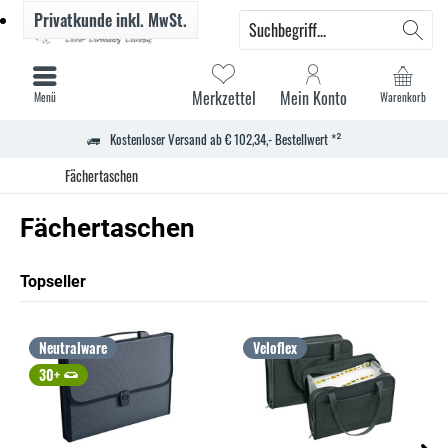
Privatkunde
inkl. MwSt.
Merkzettel
Mein Konto
Menü
Warenkorb
Kostenloser Versand ab € 102,34,- Bestellwert *²
Fächertaschen
Fächertaschen
Topseller
Neutralware
Veloflex
30+