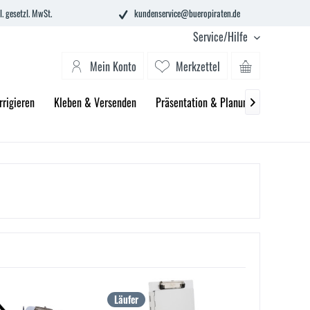
l. gesetzl. MwSt.
kundenservice@bueropiraten.de
Service/Hilfe
Mein Konto
Merkzettel
rrigieren
Kleben & Versenden
Präsentation & Planung
Technik 

Läufer
Läufer