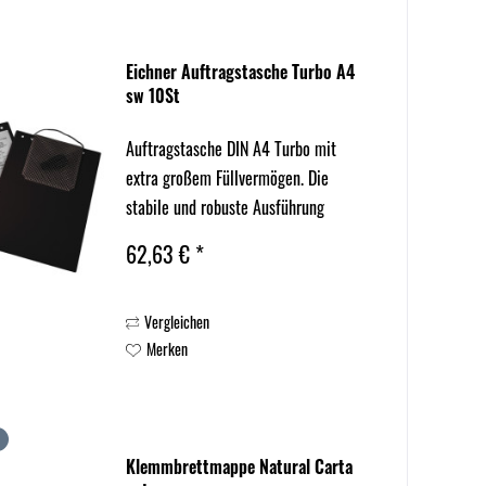
Eichner Auftragstasche Turbo A4
sw 10St
Auftragstasche DIN A4 Turbo mit
extra großem Füllvermögen. Die
stabile und robuste Ausführung
garantiert eine besonders lange
62,63 € *
Haltbarkeit. Die breite Dehnfalte
erlaubt auch die Aufbewahrung von
Vergleichen
Bordbüchern, Serviceheften und
Merken
jegliche...
Klemmbrettmappe Natural Carta