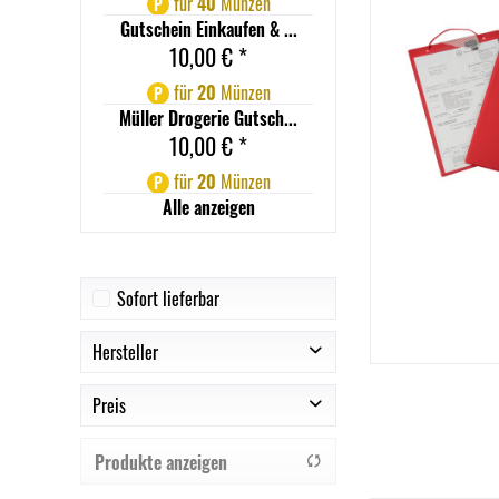
für
40
Münzen
P
Gutschein Einkaufen & ...
10,00 € *
für
20
Münzen
P
Müller Drogerie Gutsch...
10,00 € *
für
20
Münzen
P
Alle anzeigen
Sofort lieferbar
Hersteller
Preis
DURABLE
EICHNER
Produkte anzeigen
Falken
von
1,00 €
bis
62,63 €