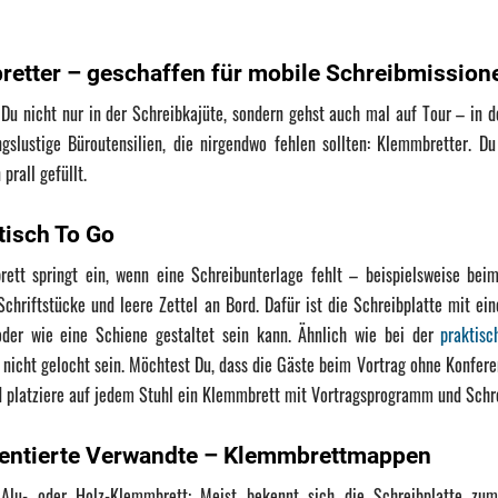
etter – geschaffen für mobile Schreibmission
 Du nicht nur in der Schreibkajüte, sondern gehst auch mal auf Tour – in 
gslustige Büroutensilien, die nirgendwo fehlen sollten: Klemmbretter. 
prall gefüllt.
tisch To Go
ett springt ein, wenn eine Schreibunterlage fehlt – beispielsweise be
chriftstücke und leere Zettel an Bord. Dafür ist die Schreibplatte mit ei
oder wie eine Schiene gestaltet sein kann. Ähnlich wie bei der
praktis
 nicht gelocht sein. Möchtest Du, dass die Gäste beim Vortrag ohne Konfe
 platziere auf jedem Stuhl ein Klemmbrett mit Vortragsprogramm und Schre
lentierte Verwandte – Klemmbrettmappen
, Alu- oder Holz-Klemmbrett: Meist bekennt sich die Schreibplatte z