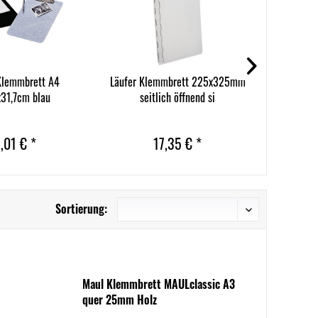
lemmbrett A4
Läufer Klemmbrett 225x325mm
Läufer Kle
x31,7cm blau
seitlich öffnend si
,01 € *
17,35 € *
Sortierung:
Maul Klemmbrett MAULclassic A3
quer 25mm Holz