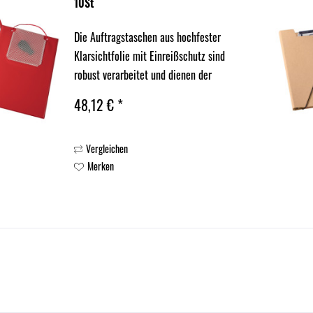
10St
Die Auftragstaschen aus hochfester
Klarsichtfolie mit Einreißschutz sind
robust verarbeitet und dienen der
geschlossenen Aufbewahrung aller
48,12 € *
Arbeitspapiere. Mit Klettverschluss,
Kordel und einem Schlüsselfach auf
Vergleichen
der Rückseite aus...
Merken