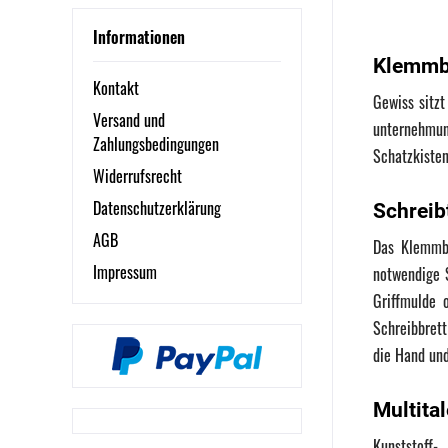
GENIE®
Hansa
Informationen
Klemmbr
Herlitz
Kontakt
Leitz
Gewiss sitzt
Versand und
Läufer
unternehmun
Zahlungsbedingungen
Schatzkisten 
MAUL
Widerrufsrecht
Neutralware
Datenschutzerklärung
Schreib
PAGNA
AGB
Soennecken
Das Klemmbr
Impressum
notwendige S
Veloflex
Griffmulde 
WEDO®
Schreibbrett
die Hand und
Multita
Kunststoff-