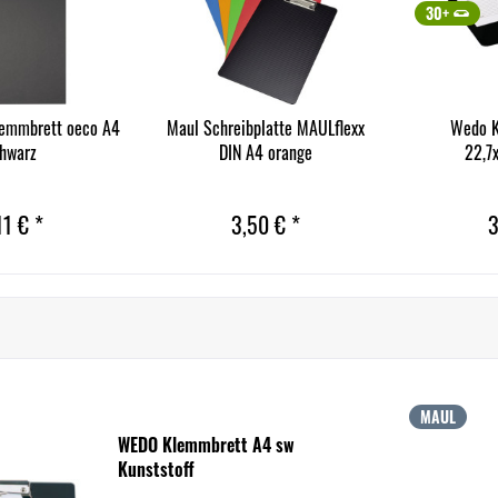
30+
emmbrett oeco A4
Maul Schreibplatte MAULflexx
Wedo K
hwarz
DIN A4 orange
22,7
11 € *
3,50 € *
3
MAUL
WEDO Klemmbrett A4 sw
Kunststoff