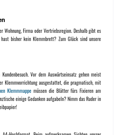
en
der Wohnung, Firma oder Vertriebsregion. Deshalb gibt es
Du hast bisher kein Klemmbrett? Zum Glück sind unsere
im Kundenbesuch. Vor dem Auswärtseinsatz gehen meist
ner Klemmvorrichtung ausgestattet, die pragmatisch, mit
chen Klemmmappe
müssen die Blätter fürs Fixieren am
renztische einige Gedanken aufgabeln? Nimm das Ruder in
ibpapier!
um A4-Hochformat. Beim aufmerksamen Sichten unsrer