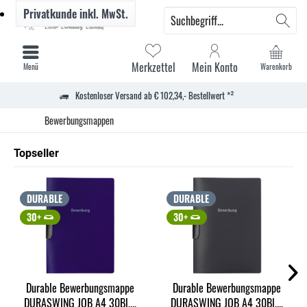
Privatkunde
inkl. MwSt.
Merkzettel
Mein Konto
Menü
Warenkorb
Kostenloser Versand ab € 102,34,- Bestellwert *²
Bewerbungsmappen
Topseller
DURABLE
DURABLE
30+
30+
Durable Bewerbungsmappe
Durable Bewerbungsmappe
DURASWING JOB A4 30Bl....
DURASWING JOB A4 30Bl....