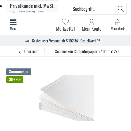
Privatkunde
inkl. MwSt.
Merkzettel
Mein Konto
Menü
Warenkorb
Kostenloser Versand ab € 102,34,- Bestellwert *²
Übersicht
Soennecken Computerpapier 240mmx12Zoll blanko
Soennecken
30+