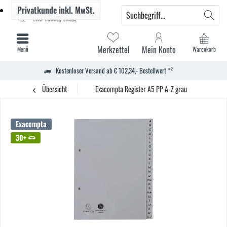
Privatkunde
inkl. MwSt.
Merkzettel
Mein Konto
Menü
Warenkorb
Kostenloser Versand ab € 102,34,- Bestellwert *²
Übersicht
Exacompta Register A5 PP A-Z grau
Exacompta
30+