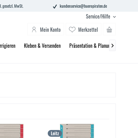
l. gesetzl. MwSt.
kundenservice@bueropiraten.de
Service/Hilfe
Mein Konto
Merkzettel
rrigieren
Kleben & Versenden
Präsentation & Planung
Technik 

Leitz
without 