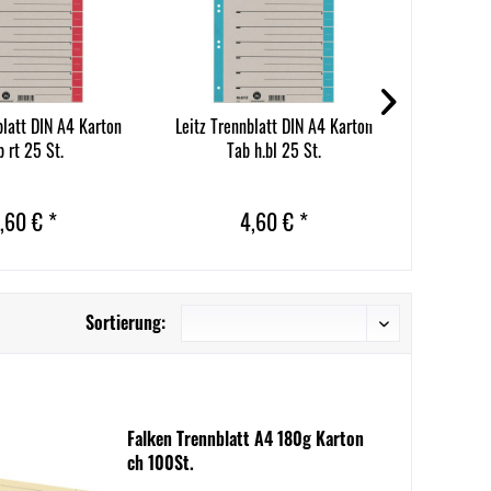
30+
blatt DIN A4 Karton
Leitz Trennblatt DIN A4 Karton
Trennblat
b rt 25 St.
Tab h.bl 25 St.
,60 € *
4,60 € *
Sortierung:
Falken Trennblatt A4 180g Karton
ch 100St.