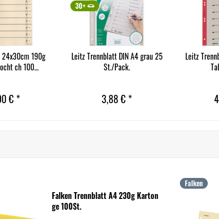
30+
r 24x30cm 190g
Leitz Trennblatt DIN A4 grau 25
Leitz Trenn
ocht ch 100...
St./Pack.
Ta
00 € *
3,88 € *
4
Falken
Falken Trennblatt A4 230g Karton
ge 100St.