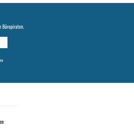
 Büropiraten.
ere
en