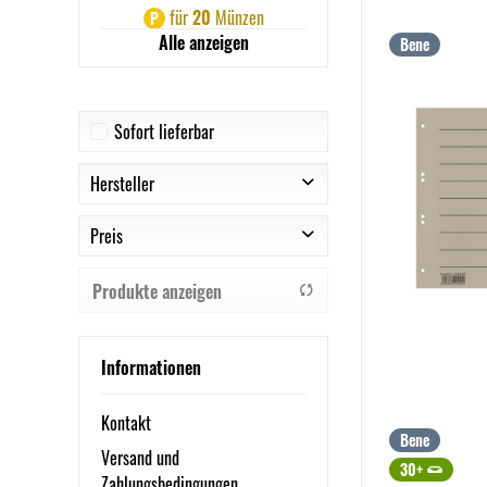
für
20
Münzen
P
Alle anzeigen
Bene
Sofort lieferbar
Hersteller
Preis
Bene
Esselte
Produkte anzeigen
Falken
von
3,66 €
bis
32,59 €
Leitz
Neutralware
Informationen
Oxford
Kontakt
Soennecken
Bene
Versand und
without brand
30+
Zahlungsbedingungen