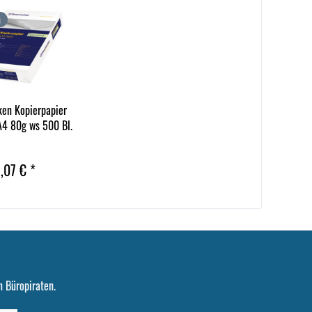
n
en Kopierpapier
A4 80g ws 500 Bl.
,07 € *
 Büropiraten.