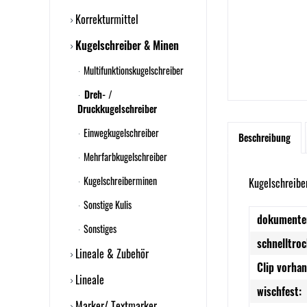
Korrekturmittel
Kugelschreiber & Minen
Multifunktionskugelschreiber
Dreh- /
Druckkugelschreiber
Einwegkugelschreiber
Beschreibung
Mehrfarbkugelschreiber
Kugelschreiberminen
Kugelschreibe
Sonstige Kulis
dokumente
Sonstiges
schnelltro
Lineale & Zubehör
Clip vorha
Lineale
wischfest:
Marker/ Textmarker