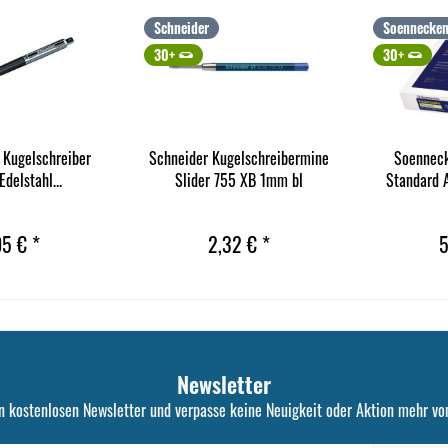
Schneider
Soennecke
30+
30+
Kugelschreiber
Schneider Kugelschreibermine
Soenneck
delstahl...
Slider 755 XB 1mm bl
Standard 
05 € *
2,32 € *
5
Newsletter
n kostenlosen Newsletter und verpasse keine Neuigkeit oder Aktion mehr von