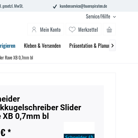
l. gesetzl. MwSt.
kundenservice@bueropiraten.de
Service/Hilfe
Mein Konto
Merkzettel
rigieren
Kleben & Versenden
Präsentation & Planung
Technik 

der Rave XB 0,7mm bl
eider
kkugelschreiber Slider
 XB 0,7mm bl
 € *