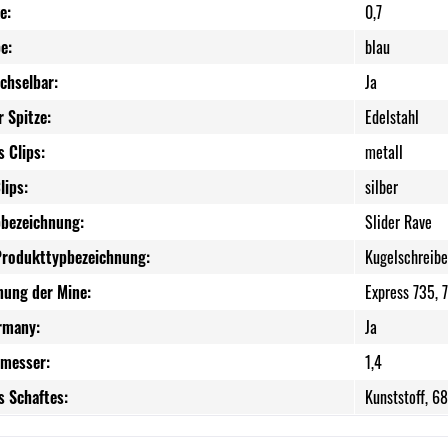
e:
0,7
e:
blau
chselbar:
Ja
r Spitze:
Edelstahl
s Clips:
metall
lips:
silber
bezeichnung:
Slider Rave
Produkttypbezeichnung:
Kugelschreibe
nung der Mine:
Express 735, 7
rmany:
Ja
messer:
1,4
s Schaftes:
Kunststoff, 6