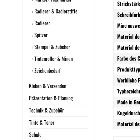
Strichstärk
Radierer & Radierstifte
Schreibfarb
Radierer
Mine auswe
Spitzer
Material de
Stempel & Zubehör
Material de
Farbe des C
Tintenroller & Minen
Produkttyp
Zeichenbedarf
Werbliche 
Kleben & Versenden
Typbezeich
Präsentation & Planung
Made in Ge
Technik & Zubehör
Kugeldurch
Tinte & Toner
Material de
Schule