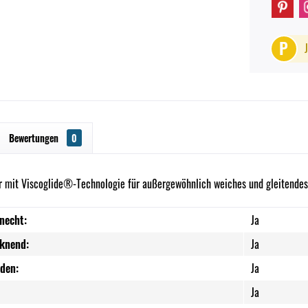
P
Bewertungen
0
r mit Viscoglide®-Technologie für außergewöhnlich weiches und gleitendes
necht:
Ja
cknend:
Ja
nden:
Ja
Ja