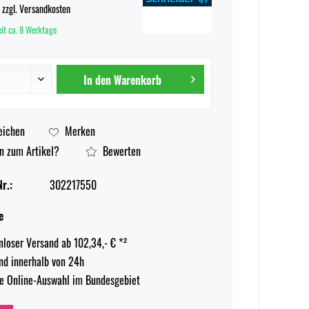
.
zzgl. Versandkosten
eit ca. 8 Werktage
In den
Warenkorb
eichen
Merken
n zum Artikel?
Bewerten
r.:
302217550
e
nloser Versand ab 102,34,- € *²
nd innerhalb von 24h
e Online-Auswahl im Bundesgebiet