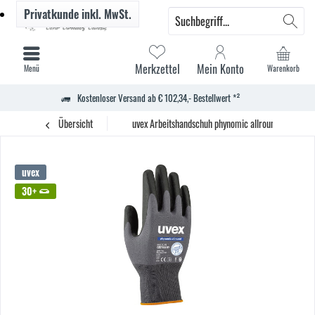
Privatkunde
inkl. MwSt.
Merkzettel
Mein Konto
Menü
Warenkorb
Kostenloser Versand ab € 102,34,- Bestellwert *²
Übersicht
uvex Arbeitshandschuh phynomic allround Gr.10 1P
uvex
30+