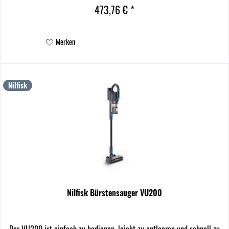
die Saugstufen je nach...
473,76 € *
Merken
Nilfisk
Nilfisk Bürstensauger VU200
Der VU200 ist einfach zu bedienen, leicht zu entleeren und schnell zu