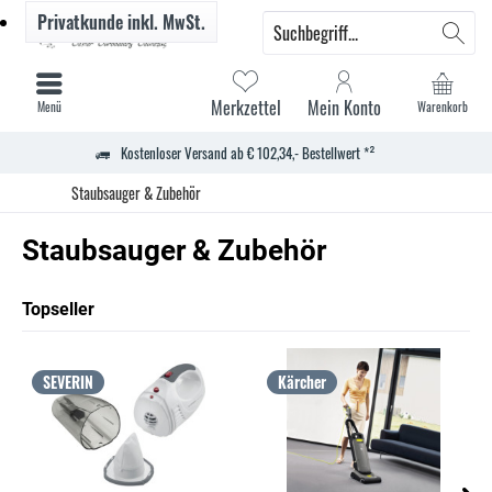
Privatkunde
inkl. MwSt.
Merkzettel
Mein Konto
Menü
Warenkorb
Kostenloser Versand ab € 102,34,- Bestellwert *²
Staubsauger & Zubehör
Staubsauger & Zubehör
Topseller
SEVERIN
Kärcher