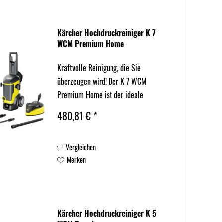
Kärcher Hochdruckreiniger K 7
WCM Premium Home
Kraftvolle Reinigung, die Sie
überzeugen wird! Der K 7 WCM
Premium Home ist der ideale
(Reinigungs-)Partner für häufige
480,81 € *
Einsätze und starke Verschmutzungen:
Mit seinem leistungsstarken,
Vergleichen
wassergekühlten Motor macht er
Merken
Schmutz auf Wegen,...
Kärcher Hochdruckreiniger K 5