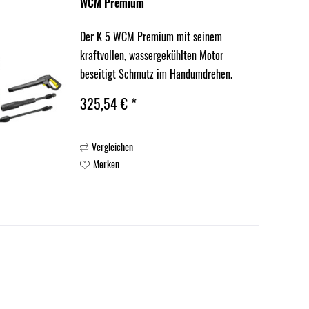
WCM Premium
Der K 5 WCM Premium mit seinem
kraftvollen, wassergekühlten Motor
beseitigt Schmutz im Handumdrehen.
Mit den enthaltenen Strahlrohren
325,54 € *
lassen sich Wege, Terrassen und
Autos bedarfsgerecht reinigen. Der
Vergleichen
Druck lässt sich dabei bequem am...
Merken