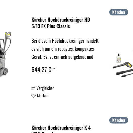
Kärcher
Kärcher Hochdruckreiniger HD
5/13 EX Plus Classic
Bei diesem Hochdruckreiniger handelt
es sich um ein robustes, kompaktes
Gerät. Es ist einfach aufgebaut und
umfasst einen Messing-Zylinderkopf,
644,27 € *
keramikbeschichtete
Edelstahlplunger, eine Rotordüse
Vergleichen
sowie eine Schlauchtrommel....
Merken
Kärcher
Kärcher Hochdruckreiniger K 4