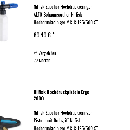
Nilfisk Zubehör Hochdruckreiniger
ALTO Schaumsprüher Nilfisk
Hochdruckreiniger MC1C-125/500 XT
EU (128471500), MC 2C-140/610 XT
89,49 € *
EU (128471495)
Vergleichen
Merken
Nilfisk Hochdruckpistole Ergo
2000
Nilfisk Zubehör Hochdruckreiniger
Pistole mit Drehgriff Nilfisk
Hochdruckreiniger MC1C-125/500 XT