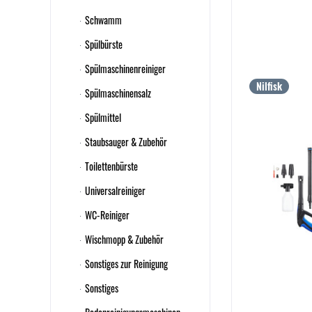
Schwamm
Spülbürste
Spülmaschinenreiniger
Nilfisk
Spülmaschinensalz
Spülmittel
Staubsauger & Zubehör
Toilettenbürste
Universalreiniger
WC-Reiniger
Wischmopp & Zubehör
Sonstiges zur Reinigung
Sonstiges