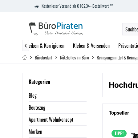
Kostenloser Versand ab € 102,34,- Bestellwert *²
Blöcke
Schreiben & Korrigieren
Kleben & Versenden
Präsentati

Bürobedarf
Nützliches im Büro
Reinigungsmittel & Reinig
Kategorien
Hochdru
Blog
Beutezug
Topseller
Apartment Wohnkonzept
Marken
TIPP!