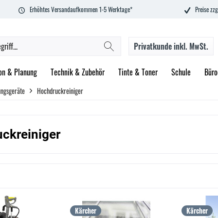
Erhöhtes Versandaufkommen 1-5 Werktage*
Preise zzg
Privatkunde
inkl. MwSt.
on & Planung
Technik & Zubehör
Tinte & Toner
Schule
Büro
ungsgeräte
Hochdruckreiniger
ckreiniger
Kärcher
Kärcher