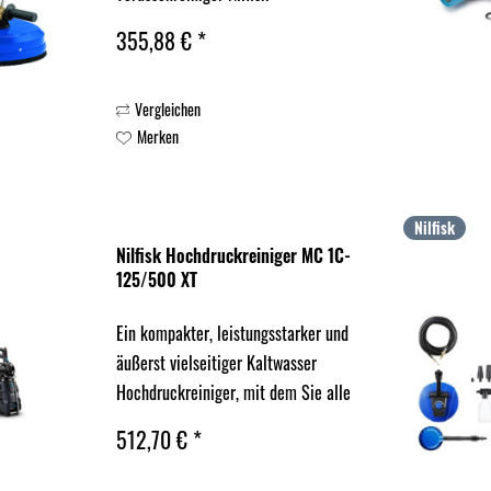
Hochdruckreiniger MC1C-125/500 XT
355,88 € *
EU (128471500), MC 2C-140/610 XT
EU (128471495)
Vergleichen
Merken
Nilfisk
Nilfisk Hochdruckreiniger MC 1C-
125/500 XT
Ein kompakter, leistungsstarker und
äußerst vielseitiger Kaltwasser
Hochdruckreiniger, mit dem Sie alle
täglichen Reinigungsaufgaben
512,70 € *
einfach, schnell und effizient
bewältigen können. Der MC1C ist ein