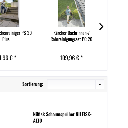
chenreiniger PS 30
Kärcher Dachrinnen-/
Kärcher Fl
Plus
Rohrreinigungsset PC 20
4,96 € *
109,96 € *
Sortierung:
Nilfisk Schaumsprüher NILFISK-
ALTO