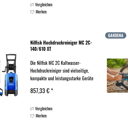
Vergleichen
kompakter, leistungsstarker und...
Merken
GARDENA
Nilfisk Hochdruckreiniger MC 2C-
140/610 XT
Die Nilfisk MC 2C Kaltwasser-
Hochdruckreiniger sind vielseitige,
kompakte und leistungsstarke Geräte
der Einstiegsklasse für
857,33 € *
unterschiedlichste
Reinigungsaufgaben. Dank zahlreicher
Vergleichen
Ausstattungsmerkmale und
Merken
Einstellmöglichkeiten lassen...