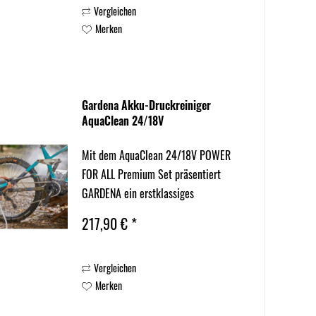
Vergleichen
Leistungsniveau und kombiniert dieses
Merken
mit hohem...
Gardena Akku-Druckreiniger
AquaClean 24/18V
Mit dem AquaClean 24/18V POWER
FOR ALL Premium Set präsentiert
GARDENA ein erstklassiges
Druckreinigungsset für Dich und alle
217,90 € *
leidenschaftlichen Haus- und
Gartenbesitzer. Bei diesem sofort
Vergleichen
einsatzbereiten Komplettpaket liegt
Merken
der Fokus...