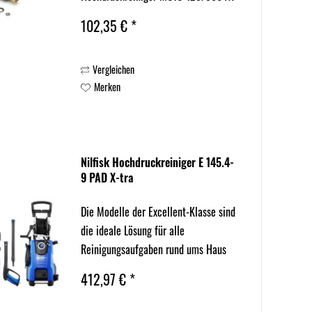
EU (128471500), MC 2C-140/610 XT
102,35 € *
EU (128471495)
Vergleichen
Merken
Nilfisk Hochdruckreiniger E 145.4-
9 PAD X-tra
Die Modelle der Excellent-Klasse sind
die ideale Lösung für alle
Reinigungsaufgaben rund ums Haus
bei mittlerer bis hoher
412,97 € *
Anwendungshäufigkeit. Der E 145
überzeugt durch ein starkes