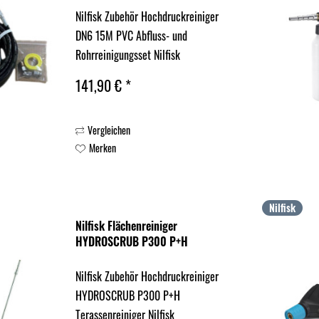
Nilfisk Zubehör Hochdruckreiniger
DN6 15M PVC Abfluss- und
Rohrreinigungsset Nilfisk
Hochdruckreiniger MC 2C-140/600
141,90 € *
XT EU 128471495, MC 1C-125/500 XT
EU 128471500
Vergleichen
Merken
Nilfisk
Nilfisk Flächenreiniger
HYDROSCRUB P300 P+H
Nilfisk Zubehör Hochdruckreiniger
HYDROSCRUB P300 P+H
Terassenreiniger Nilfisk