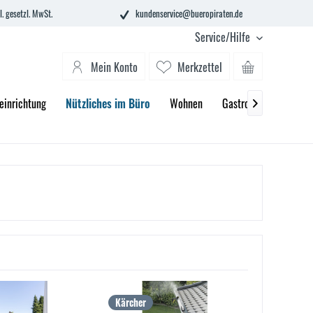
l. gesetzl. MwSt.
kundenservice@bueropiraten.de
Service/Hilfe
Mein Konto
Merkzettel
einrichtung
Nützliches im Büro
Wohnen
Gastronomie
2. C

Kärcher
Kärcher