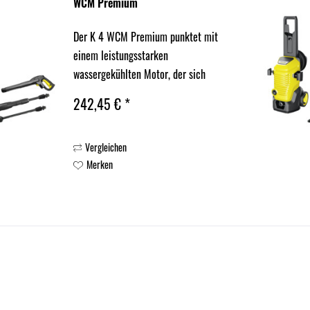
WCM Premium
Der K 4 WCM Premium punktet mit
einem leistungsstarken
wassergekühlten Motor, der sich
durch eine lange Lebensdauer
242,45 € *
auszeichnet. Der Hochdruckreiniger
mit langem Hochdruckschlauch wurde
Vergleichen
für gelegentliche Einsätze und
Merken
mittelstarken...