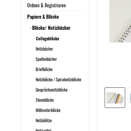
Ordnen & Registrieren
Papiere & Blöcke
Blöcke/ Notizbücher
Collegeblöcke
Notizbücher
Spaltenbücher
Briefblöcke
Notizblöcke / Spiralnotizblöcke
Gesprächsnotizblöcke
Stenoblöcke
Millimeterblöcke
Notizklötze
Notizzettel