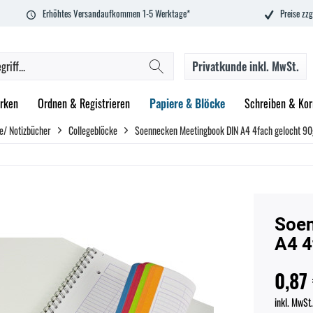
Erhöhtes Versandaufkommen 1-5 Werktage*
Preise zzg
Privatkunde
inkl. MwSt.
rken
Ordnen & Registrieren
Papiere & Blöcke
Schreiben & Kor
e/ Notizbücher
Collegeblöcke
Soennecken Meetingbook DIN A4 4fach gelocht 9
Soen
A4 4
0,87 
inkl. MwSt