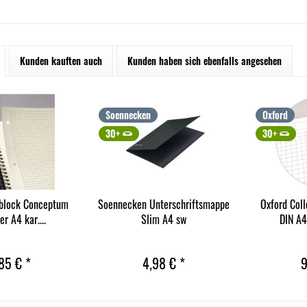
Kunden kauften auch
Kunden haben sich ebenfalls angesehen
Soennecken
Oxford
30+
30+
eblock Conceptum
Soennecken Unterschriftsmappe
Oxford Col
r A4 kar....
Slim A4 sw
DIN A4
85 € *
4,98 € *
9