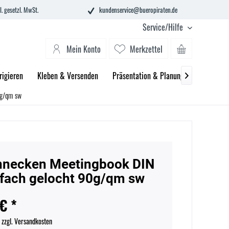
l. gesetzl. MwSt.
kundenservice@bueropiraten.de
Service/Hilfe
Mein Konto
Merkzettel
rigieren
Kleben & Versenden
Präsentation & Planung
Technik &

0g/qm sw
necken Meetingbook DIN
fach gelocht 90g/qm sw
€ *
.
zzgl. Versandkosten