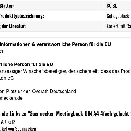
Blätter:
80 Bl.
Produkttypbezeichnung:
Collegeblock
 der Lineatur:
kariert mit R
rinformationen & verantwortliche Person für die EU
ken
tliche Person für die EU:
ansässiger Wirtschaftsbeteiligter, der sicherstellt, dass das Prod
ken eG
n-Platz 51491 Overath Deutschland
nnecken.de
ende Links zu "Soennecken Meetingbook DIN A4 4fach gelocht
 Artikel?
tikel von Soennecken