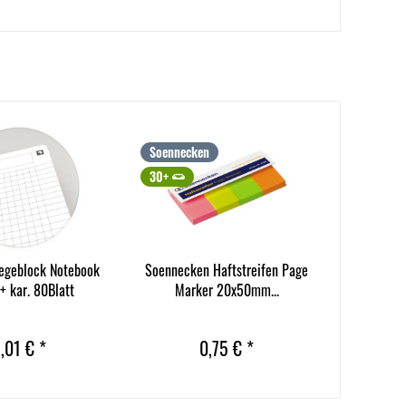
Soennecken
30+
legeblock Notebook
Soennecken Haftstreifen Page
+ kar. 80Blatt
Marker 20x50mm...
,01 € *
0,75 € *