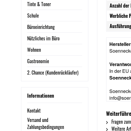
Tinte & Toner
Anzahl der 
Schule
Werbliche 
Ausführung
Büroeinrichtung
Nützliches im Büro
Herstelle
Wohnen
Soennec
Gastronomie
Verantwor
In der EU 
2. Chance (Kundenrückläufer)
Soennec
Soennecke
Informationen
info@soe
Kontakt
Weiterführ
Versand und
Fragen zum
Zahlungsbedingungen
Weitere Ar