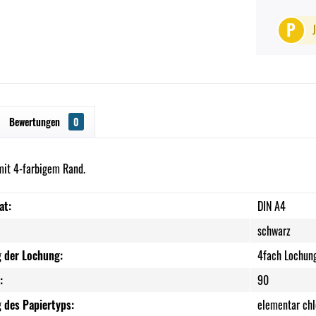
P
Bewertungen
0
mit 4-farbigem Rand.
at:
DIN A4
schwarz
 der Lochung:
4fach Lochun
:
90
 des Papiertyps:
elementar chl