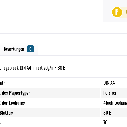
P
Bewertungen
0
llegeblock DIN A4 liniert 70g/m² 80 Bl.
at:
DIN A4
 des Papiertyps:
holzfrei
 der Lochung:
4fach Lochun
Blätter:
80 Bl.
:
70