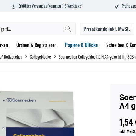
Erhöhtes Versandaufkommen 1-5 Werktage*
Preise zzg
Privatkunde
inkl. MwSt.
rken
Ordnen & Registrieren
Papiere & Blöcke
Schreiben & Kor
e/ Notizbücher
Collegeblöcke
Soennecken Collegeblock DIN A4 gelocht lin. 80Bla
Soen
A4 g
1,54 
inkl. MwSt