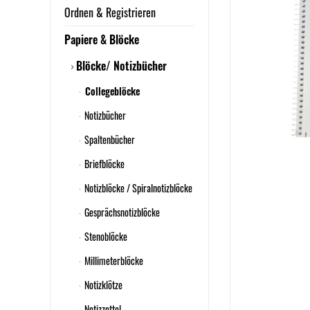
Ordnen & Registrieren
Papiere & Blöcke
Blöcke/ Notizbücher
Collegeblöcke
Notizbücher
Spaltenbücher
Briefblöcke
Notizblöcke / Spiralnotizblöcke
Gesprächsnotizblöcke
Stenoblöcke
Millimeterblöcke
Notizklötze
Notizzettel