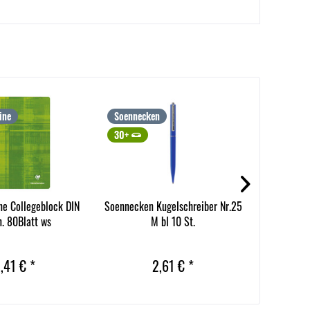
ine
Soennecken
Soenneck
30+
30+
ne Collegeblock DIN
Soennecken Kugelschreiber Nr.25
Soennecke
n. 80Blatt ws
M bl 10 St.
25
,41 € *
2,61 € *