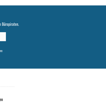
 Büropiraten.
ere
en