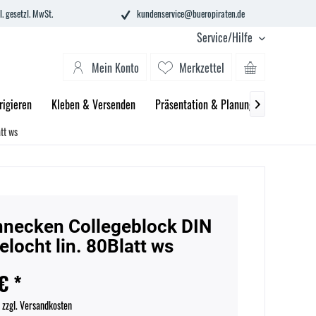
l. gesetzl. MwSt.
kundenservice@bueropiraten.de
Service/Hilfe
Mein Konto
Merkzettel
rigieren
Kleben & Versenden
Präsentation & Planung
Technik &

tt ws
necken Collegeblock DIN
elocht lin. 80Blatt ws
€ *
.
zzgl. Versandkosten