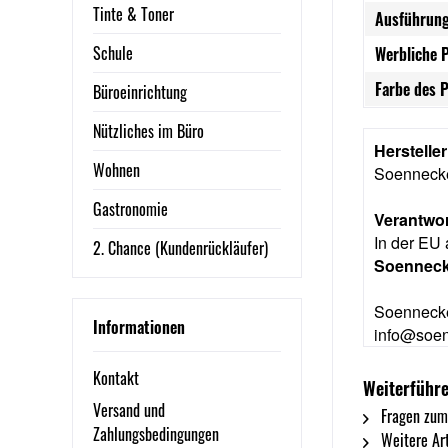
Tinte & Toner
Ausführung
Schule
Werbliche 
Farbe des P
Büroeinrichtung
Nützliches im Büro
Herstelle
Wohnen
Soennec
Gastronomie
Verantwor
In der EU 
2. Chance (Kundenrückläufer)
Soennec
Soennecke
Informationen
info@soe
Kontakt
Weiterführe
Versand und
Fragen zum
Zahlungsbedingungen
Weitere Ar