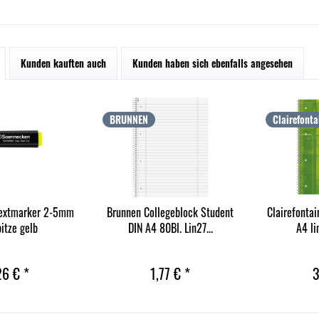
Kunden kauften auch
Kunden haben sich ebenfalls angesehen
BRUNNEN
Clairefonta
extmarker 2-5mm
Brunnen Collegeblock Student
Clairefontai
pitze gelb
DIN A4 80Bl. Lin27...
A4 li
26 € *
1,77 € *
3