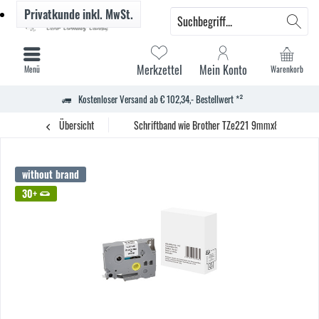
Privatkunde
inkl. MwSt.
Merkzettel
Mein Konto
Menü
Warenkorb
Kostenloser Versand ab € 102,34,- Bestellwert *²
Übersicht
Schriftband wie Brother TZe221 9mmx8m sw auf w
without brand
30+