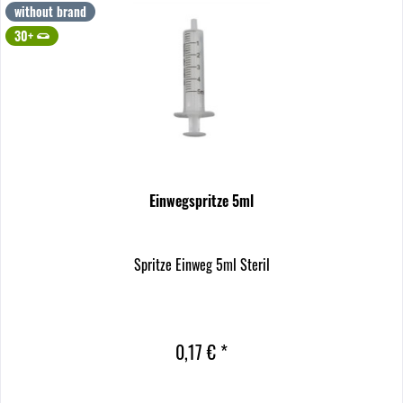
without brand
30+
Einwegspritze 5ml
Spritze Einweg 5ml Steril
0,17 € *