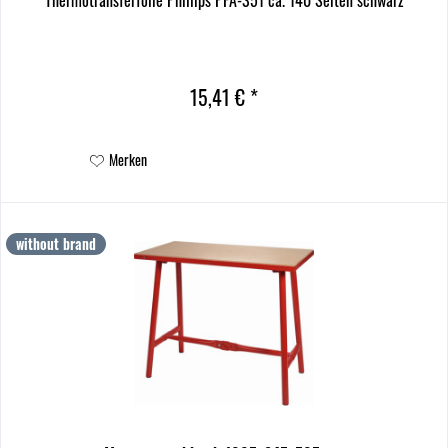
Thermotransferfolie Phillips PFA-351 ca. 140 Seiten schwarz
15,41 € *
Merken
without brand