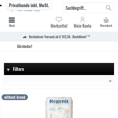
Privatkunde
inkl. MwSt.
Merkzettel
Mein Konto
Menü
Warenkorb
Kostenloser Versand ab € 102,34,- Bestellwert *²
Bürobedarf
Filtern
without brand