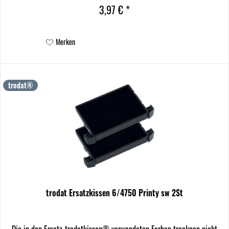
3,97 € *
Merken
trodat®
trodat Ersatzkissen 6/4750 Printy sw 2St
Die in den Ersatz-trodatkissen® verwendeten Farben trocknen nicht