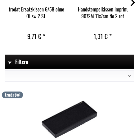
trodat Ersatzkissen 6/58 ohne
Handstempelkissen Imprint
Öl sw 2 St.
9072M 11x7cm No.2 rot
9,71 € *
1,31 € *
Filtern
trodat®