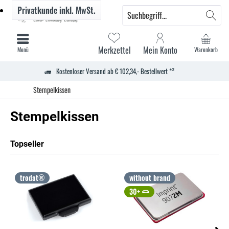
Privatkunde
inkl. MwSt.
Merkzettel
Mein Konto
Menü
Warenkorb
Kostenloser Versand ab € 102,34,- Bestellwert *²
Stempelkissen
Stempelkissen
Topseller
trodat®
without brand
30+