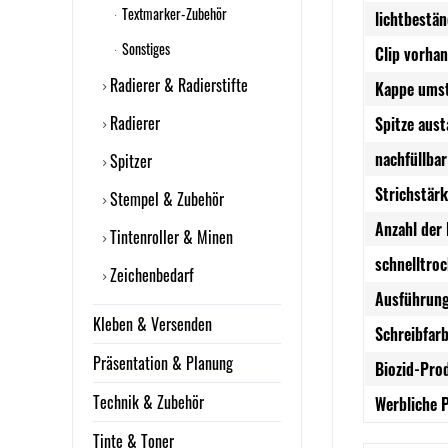
Textmarker-Zubehör
lichtbestä
Sonstiges
Clip vorha
Radierer & Radierstifte
Kappe umst
Radierer
Spitze aus
nachfüllbar
Spitzer
Strichstärk
Stempel & Zubehör
Anzahl der 
Tintenroller & Minen
schnelltro
Zeichenbedarf
Ausführung
Kleben & Versenden
Schreibfarb
Präsentation & Planung
Biozid-Pro
Technik & Zubehör
Werbliche 
Tinte & Toner