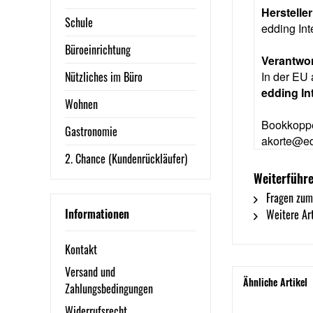
Herstelle
Schule
edding In
Büroeinrichtung
Verantwor
Nützliches im Büro
In der EU 
edding I
Wohnen
Bookkoppe
Gastronomie
akorte@ed
2. Chance (Kundenrückläufer)
Weiterführe
Fragen zum
Informationen
Weitere Art
Kontakt
Versand und
Ähnliche Artikel
Zahlungsbedingungen
Widerrufsrecht