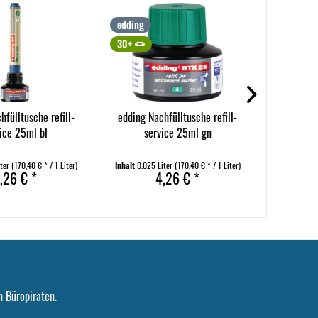
edding
edding
30+
30+
hfülltusche refill-
edding Nachfülltusche refill-
edding Na
ice 25ml bl
service 25ml gn
se
iter
(170,40 € * / 1 Liter)
Inhalt
0.025 Liter
(170,40 € * / 1 Liter)
Inhalt
0.025
,26 € *
4,26 € *
 Büropiraten.