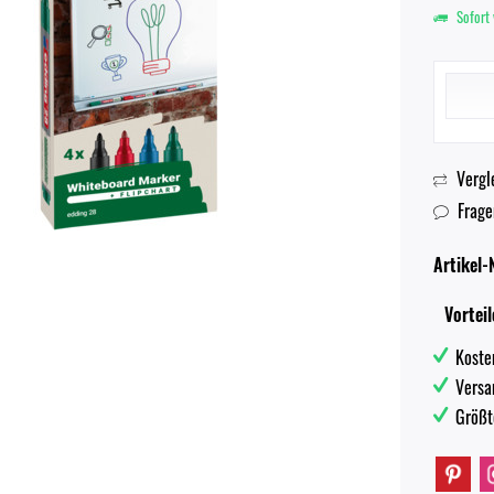
Sofort 
Vergl
Frage
Artikel-N
Vorteil
Koste
Versa
Größt