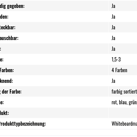
ndig gegeben:
Ja
nden:
Ja
eckbar:
Ja
tauschbar:
Ja
:
Ja
e:
1,5-3
Farben:
4 Farben
cknend:
Ja
 der Farbe:
farbig sortiert
e:
rot, blau, grü
dukt:
Produkttypbezeichnung:
Whiteboardma