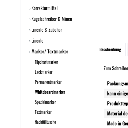
Korrekturmittel
Kugelschreiber & Minen
Lineale & Zubehör
Lineale
Beschreibung
Marker/ Textmarker
Flipchartmarker
Zum Schreiben
Lackmarker
Permanentmarker
Packungsm
Whiteboardmarker
kann einige
Spezialmarker
Produkttyp
Textmarker
Material de
Nachfülltusche
Made in Ge