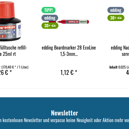
TIPP!
edding
edding
30+
30+
ülltusche refill-
edding Boardmarker 28 EcoLine
edding Nac
ce 25ml rt
1,5-3mm...
serv
er
(170,40 € * / 1 Liter)
Inhalt
0.025 L
26 € *
1,12 € *
4
Newsletter
n kostenlosen Newsletter und verpasse keine Neuigkeit oder Aktion mehr von