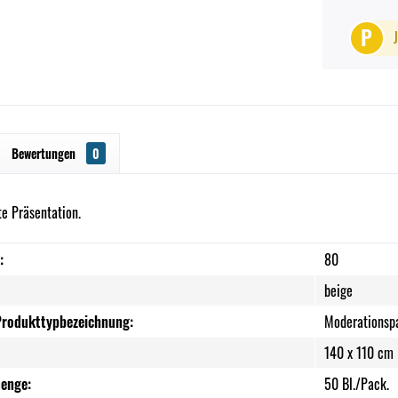
P
Bewertungen
0
te Präsentation.
:
80
beige
Produkttypbezeichnung:
Moderationsp
140 x 110 cm 
enge:
50 Bl./Pack.