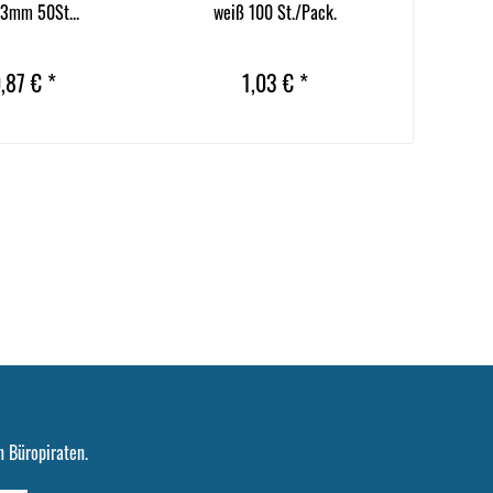
3mm 50St...
weiß 100 St./Pack.
5mm
,87 € *
1,03 € *
 Büropiraten.