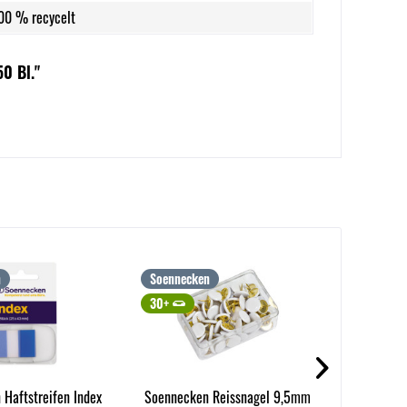
100 % recycelt
0 Bl."
n
Soennecken
edding
30+
30+
Haftstreifen Index
Soennecken Reissnagel 9,5mm
edding Fl