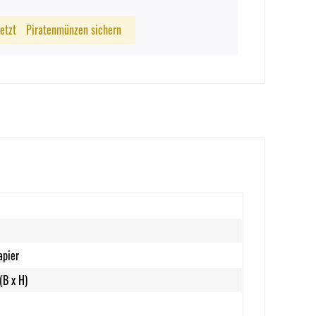
Jetzt
Piratenmünzen sichern
apier
(B x H)