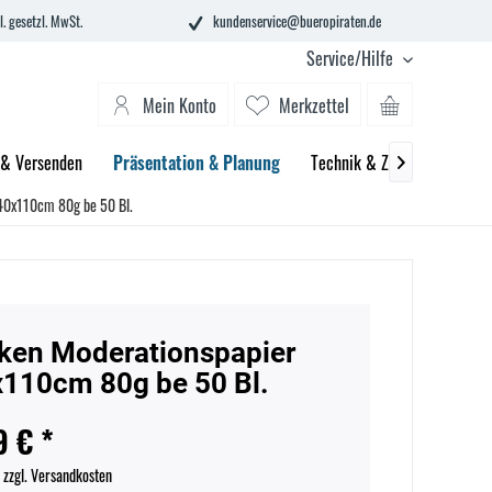
l. gesetzl. MwSt.
kundenservice@bueropiraten.de
Service/Hilfe
Mein Konto
Merkzettel
 & Versenden
Präsentation & Planung
Technik & Zubehör
Tint

40x110cm 80g be 50 Bl.
ken Moderationspapier
110cm 80g be 50 Bl.
9 € *
.
zzgl. Versandkosten