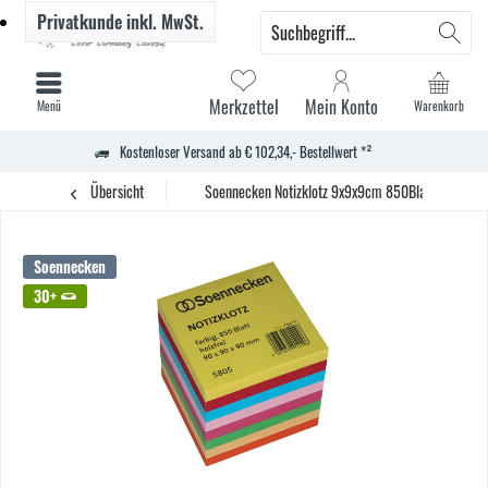
Privatkunde
inkl. MwSt.
Merkzettel
Mein Konto
Menü
Warenkorb
Kostenloser Versand ab € 102,34,- Bestellwert *²
Übersicht
Soennecken Notizklotz 9x9x9cm 850Blatt farbig so
Soennecken
30+