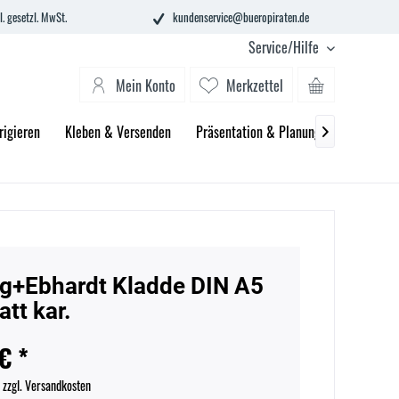
l. gesetzl. MwSt.
kundenservice@bueropiraten.de
Service/Hilfe
Mein Konto
Merkzettel
rigieren
Kleben & Versenden
Präsentation & Planung
Technik &

g+Ebhardt Kladde DIN A5
att kar.
€ *
.
zzgl. Versandkosten