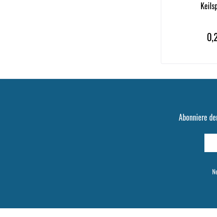
Keils
0,
Abonniere de
Ne