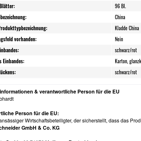
Blätter:
96 Bl.
bezeichnung:
China
Produkttypbezeichnung:
Kladde China
ngsfeld vorhanden:
Nein
Einbandes:
schwarz/rot
s Einbandes:
Karton, glanz
Rückens:
schwarz/rot
rinformationen & verantwortliche Person für die EU
bhardt
tliche Person für die EU:
ansässiger Wirtschaftsbeteiligter, der sicherstellt, dass das Prod
Schneider GmbH & Co. KG