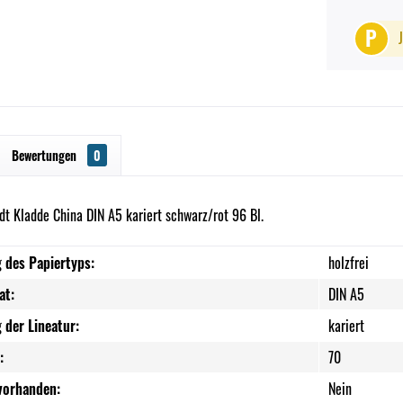
P
Bewertungen
0
dt Kladde China DIN A5 kariert schwarz/rot 96 Bl.
 des Papiertyps:
holzfrei
at:
DIN A5
 der Lineatur:
kariert
:
70
 vorhanden:
Nein