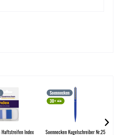
n
Soennecken
RNK Verl
30+
30+
Haftstreifen Index
Soennecken Kugelschreiber Nr.25
RNK Kladd