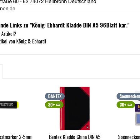
traße 60 - 62 74072 Heilbronn Deutschland
nen.de
nde Links zu "König+Ebhardt Kladde DIN A5 96Blatt kar."
 Artikel?
ikel von König & Ebhardt
BANTEX
Soennecke
30+
30+
extmarker 2-5mm
Bantex Kladde China DIN A5
Soennecken 