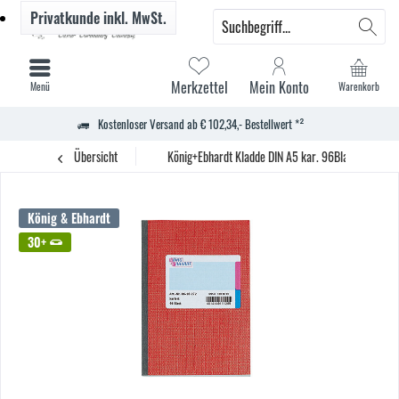
Privatkunde
inkl. MwSt.
Merkzettel
Mein Konto
Menü
Warenkorb
Kostenloser Versand ab € 102,34,- Bestellwert *²
Übersicht
König+Ebhardt Kladde DIN A5 kar. 96Blatt rt
König & Ebhardt
30+