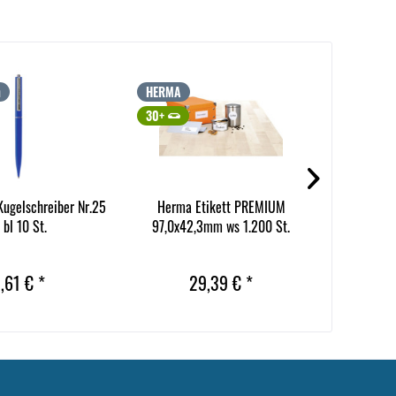
n
HERMA
Soenneck
30+
30+
ugelschreiber Nr.25
Herma Etikett PREMIUM
Soennec
 bl 10 St.
97,0x42,3mm ws 1.200 St.
5,0m
Inhalt
10 
,61 € *
29,39 € *