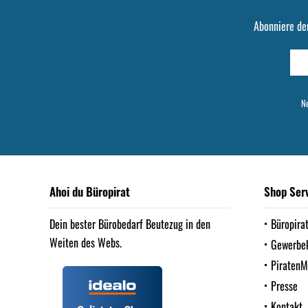
Abonniere de
Ne
Ahoi du Büropirat
Shop Ser
Dein bester Bürobedarf Beutezug in den
Büropira
Weiten des Webs.
Gewerbe
Piraten
Presse
Kontakt