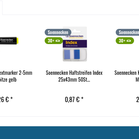
Soennecken
Soennecke
30+
30+
extmarker 2-5mm
Soennecken Haftstreifen Index
Soennecken K
pitze gelb
25x43mm 50St...
M
26 € *
0,87 € *
2