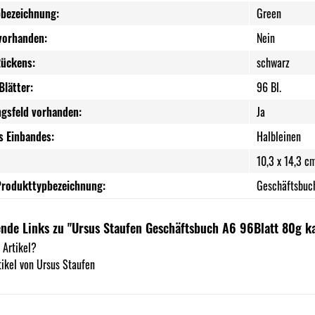
bezeichnung:
Green
 vorhanden:
Nein
Rückens:
schwarz
Blätter:
96 Bl.
ngsfeld vorhanden:
Ja
s Einbandes:
Halbleinen
10,3 x 14,3 cm
Produkttypbezeichnung:
Geschäftsbuc
nde Links zu "Ursus Staufen Geschäftsbuch A6 96Blatt 80g ka
 Artikel?
ikel von Ursus Staufen