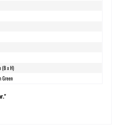
 (B x H)
h Green
r."