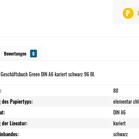
P
Bewertungen
0
 Geschäftsbuch Green DIN A6 kariert schwarz 96 Bl.
:
80
 des Papiertyps:
elementar chl
at:
DIN A6
 der Lineatur:
kariert
Einbandes:
schwarz