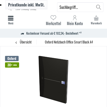
Privatkunde
inkl. MwSt.
Merkzettel
Mein Konto
Menü
Warenkorb
Kostenloser Versand ab € 102,34,- Bestellwert *²
Übersicht
Oxford Notizbuch Office Smart Black A4 96Bl. kar.
Oxford
30+