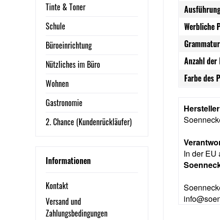
Tinte & Toner
Ausführung
Schule
Werbliche 
Grammatur
Büroeinrichtung
Anzahl der 
Nützliches im Büro
Farbe des P
Wohnen
Gastronomie
Herstelle
Soennec
2. Chance (Kundenrückläufer)
Verantwor
In der EU 
Informationen
Soennec
Kontakt
Soennecke
info@soe
Versand und
Zahlungsbedingungen