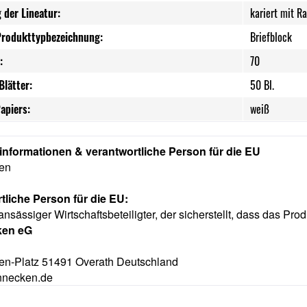
 der Lineatur:
kariert mit R
Produkttypbezeichnung:
Briefblock
:
70
Blätter:
50 Bl.
apiers:
weiß
rinformationen & verantwortliche Person für die EU
ken
tliche Person für die EU:
ansässiger Wirtschaftsbeteiligter, der sicherstellt, dass das Prod
ken eG
n-Platz 51491 Overath Deutschland
nnecken.de