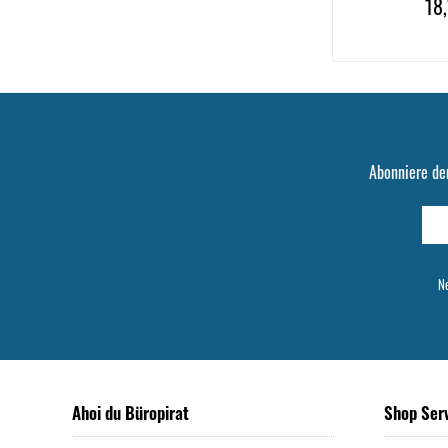
18,
Abonniere de
Ne
Ahoi du Büropirat
Shop Ser