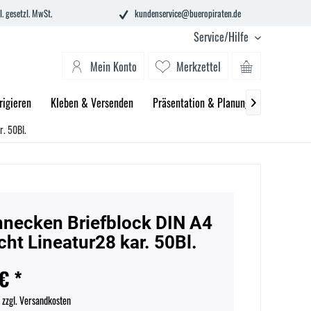
l. gesetzl. MwSt.
kundenservice@bueropiraten.de
Service/Hilfe
Mein Konto
Merkzettel
rigieren
Kleben & Versenden
Präsentation & Planung
Technik &

r. 50Bl.
necken Briefblock DIN A4
cht Lineatur28 kar. 50Bl.
€ *
.
zzgl. Versandkosten