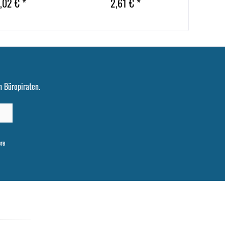
,02 € *
2,61 € *
 Büropiraten.
ere