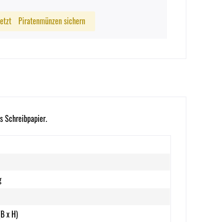
Jetzt
Piratenmünzen sichern
s Schreibpapier.
g
(B x H)