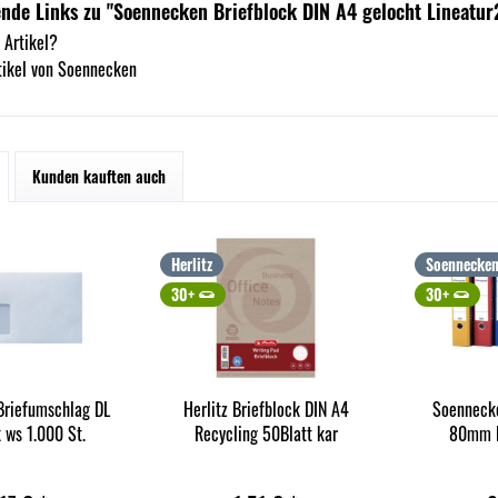
nde Links zu "Soennecken Briefblock DIN A4 gelocht Lineatur2
 Artikel?
tikel von Soennecken
Kunden kauften auch
Herlitz
Soennecke
30+
30+
riefumschlag DL
Herlitz Briefblock DIN A4
Soenneck
 ws 1.000 St.
Recycling 50Blatt kar
80mm P