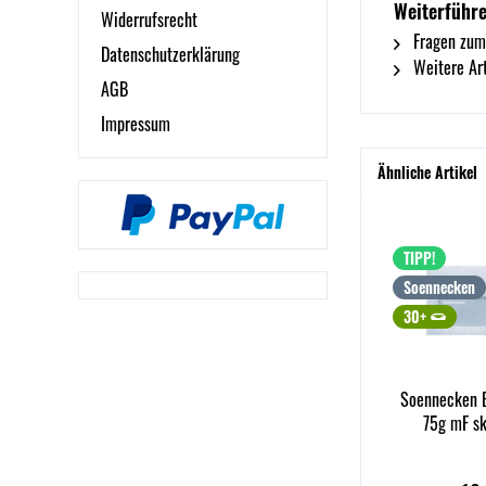
Weiterführe
Widerrufsrecht
Fragen zum
Datenschutzerklärung
Weitere Ar
AGB
Impressum
Ähnliche Artikel
TIPP!
Soennecken
30+
Soennecken B
75g mF sk