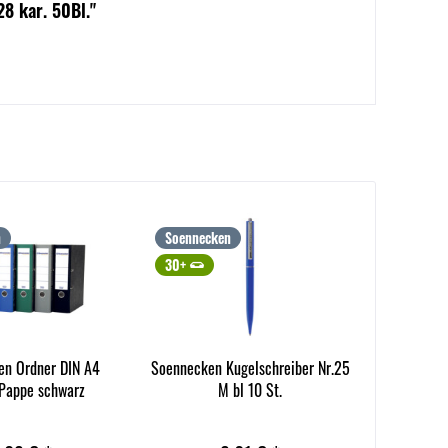
8 kar. 50Bl."
n
Soennecken
30+
en Ordner DIN A4
Soennecken Kugelschreiber Nr.25
appe schwarz
M bl 10 St.