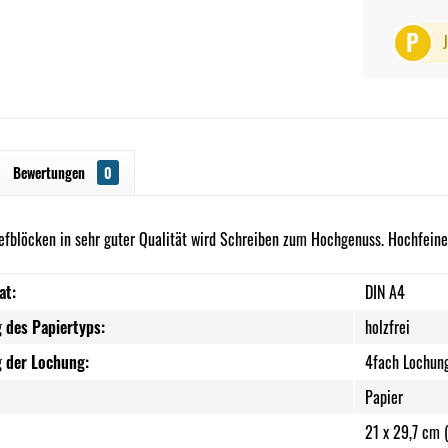
P
Bewertungen
0
iefblöcken in sehr guter Qualität wird Schreiben zum Hochgenuss. Hochfeine
at:
DIN A4
 des Papiertyps:
holzfrei
 der Lochung:
4fach Lochun
Papier
21 x 29,7 cm 