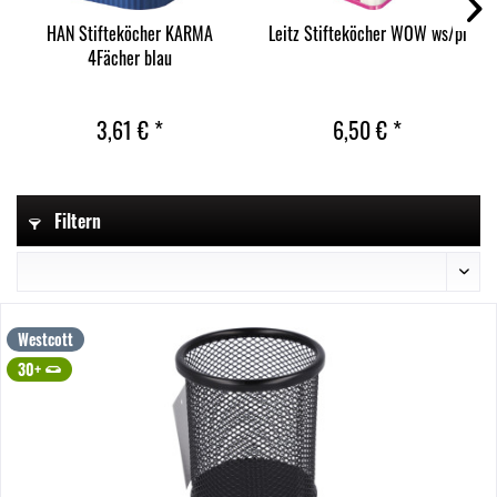
HAN Stifteköcher KARMA
Leitz Stifteköcher WOW ws/pi
4Fächer blau
3,61 € *
6,50 € *
Filtern
Westcott
30+