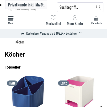
Privatkunde
inkl. MwSt.
Merkzettel
Mein Konto
Menü
Warenkorb
Kostenloser Versand ab € 102,34,- Bestellwert *²
Köcher
Köcher
Topseller
HAN
Leitz