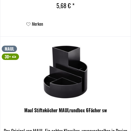
5,68 € *
Merken
MAUL
30+
Maul Stifteköcher MAULrundbox 6Fächer sw
Das Original von MAUL. Ein echter Klassiker, unverwechselbar in Design