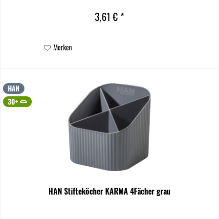
unempfindlich, stabil und langlebig. Bei...
3,61 € *
Merken
HAN
30+
HAN Stifteköcher KARMA 4Fächer grau