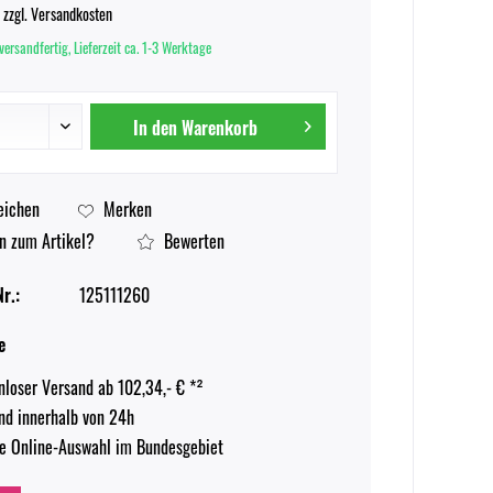
.
zzgl. Versandkosten
versandfertig, Lieferzeit ca. 1-3 Werktage
In den
Warenkorb
eichen
Merken
n zum Artikel?
Bewerten
r.:
125111260
e
nloser Versand ab 102,34,- € *²
nd innerhalb von 24h
e Online-Auswahl im Bundesgebiet