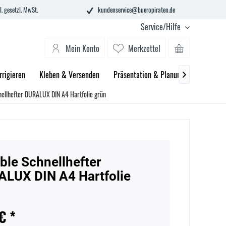
l. gesetzl. MwSt.
kundenservice@bueropiraten.de
Service/Hilfe
Mein Konto
Merkzettel
rrigieren
Kleben & Versenden
Präsentation & Planung
Technik 

nellhefter DURALUX DIN A4 Hartfolie grün
ble Schnellhefter
LUX DIN A4 Hartfolie
€ *