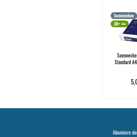
Soennecken
30+
Soennecken
Standard A4
5,
Abonniere de