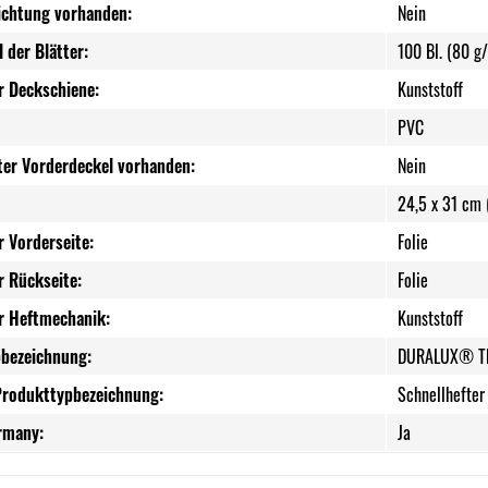
ichtung vorhanden:
Nein
 der Blätter:
100 Bl. (80 g
r Deckschiene:
Kunststoff
PVC
ter Vorderdeckel vorhanden:
Nein
24,5 x 31 cm 
r Vorderseite:
Folie
r Rückseite:
Folie
er Heftmechanik:
Kunststoff
bezeichnung:
DURALUX® T
Produkttypbezeichnung:
Schnellheft
rmany:
Ja