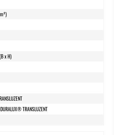
/m²)
(B x H)
RANSLUZENT
er DURALUX® TRANSLUZENT