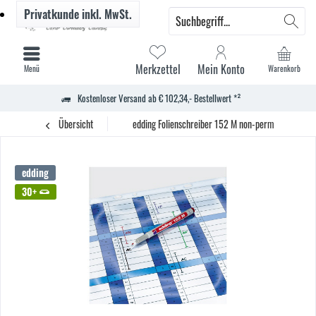
Privatkunde
inkl. MwSt.
Merkzettel
Mein Konto
Menü
Warenkorb
Kostenloser Versand ab € 102,34,- Bestellwert *²
Übersicht
edding Folienschreiber 152 M non-permanent blau
edding
30+