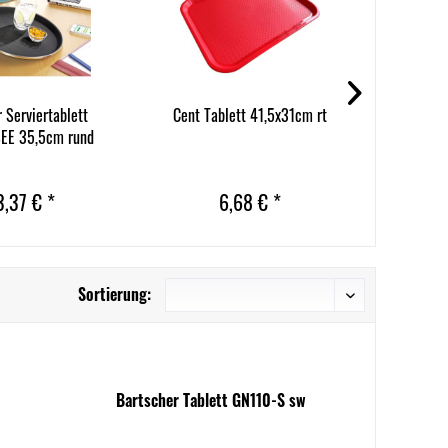
 Serviertablett
Cent Tablett 41,5x31cm rt
Cent Tab
EE 35,5cm rund
3,37 € *
6,68 € *
Sortierung:
Bartscher Tablett GN110-S sw