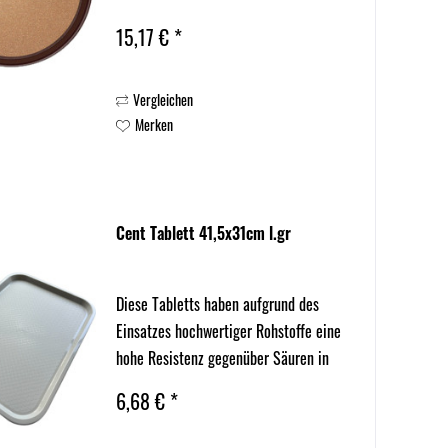
15,17 € *
Vergleichen
Merken
Cent Tablett 41,5x31cm l.gr
Diese Tabletts haben aufgrund des
Einsatzes hochwertiger Rohstoffe eine
hohe Resistenz gegenüber Säuren in
Reinigungs- u. Spülmitteln oder
6,68 € *
Speisen und besitzen dadurch eine
höhere Lebensdauer.