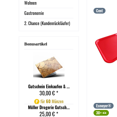
Wohnen
Cent
Gastronomie
2. Chance (Kundenrückläufer)
Bonusartikel
Gutschein Einkaufen & ...
30,00 € *
für
60
Münzen
P
Esmeyer®
Müller Drogerie Gutsch...
30+
25,00 € *