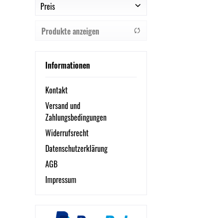
Preis
APS
Bartscher
Produkte anzeigen
Cent
von
6,68 €
bis
24,26 €
contacto
Esmeyer®
Informationen
Kontakt
Versand und
Zahlungsbedingungen
Widerrufsrecht
Datenschutzerklärung
AGB
Impressum