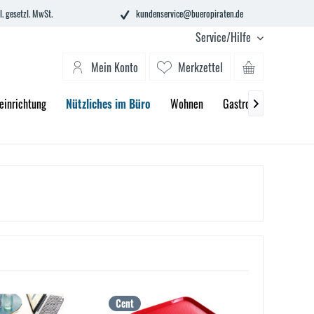
l. gesetzl. MwSt.
kundenservice@bueropiraten.de
Service/Hilfe
Mein Konto
Merkzettel
einrichtung
Nützliches im Büro
Wohnen
Gastronomie
2. C

Cent
Cent