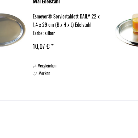
oval Edelstahl
Esmeyer® Serviertablett DAILY 22 x
1,4 x 29 cm (B x H x L) Edelstahl
Farbe: silber
10,07 € *
Vergleichen
Merken