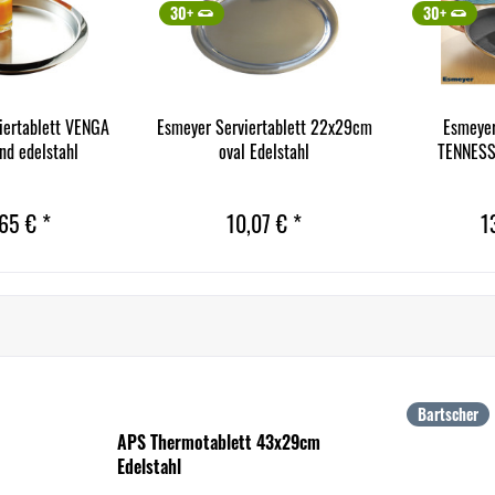
30+
30+
iertablett VENGA
Esmeyer Serviertablett 22x29cm
Esmeyer
nd edelstahl
oval Edelstahl
TENNESS
65 € *
10,07 € *
1
Bartscher
APS Thermotablett 43x29cm
Edelstahl