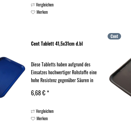
Vergleichen
Merken
Cent
Cent Tablett 41,5x31cm d.bl
Diese Tabletts haben aufgrund des
Einsatzes hochwertiger Rohstoffe eine
hohe Resistenz gegenüber Säuren in
Reinigungs- u. Spülmitteln oder
6,68 € *
Speisen und besitzen dadurch eine
höhere Lebensdauer.
Vergleichen
Merken