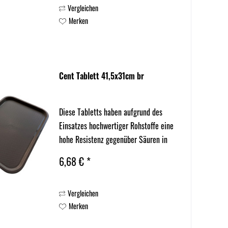
Vergleichen
Merken
Cent Tablett 41,5x31cm br
Diese Tabletts haben aufgrund des
Einsatzes hochwertiger Rohstoffe eine
hohe Resistenz gegenüber Säuren in
Reinigungs- u. Spülmitteln oder
6,68 € *
Speisen und besitzen dadurch eine
höhere Lebensdauer.
Vergleichen
Merken