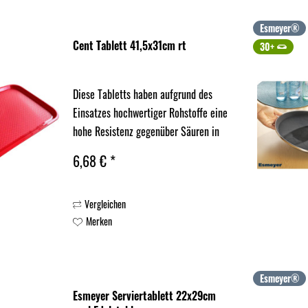
Esmeyer®
Cent Tablett 41,5x31cm rt
30+
Diese Tabletts haben aufgrund des
Einsatzes hochwertiger Rohstoffe eine
hohe Resistenz gegenüber Säuren in
Reinigungs- u. Spülmitteln oder
6,68 € *
Speisen und besitzen dadurch eine
höhere Lebensdauer.
Vergleichen
Merken
Esmeyer®
Esmeyer Serviertablett 22x29cm