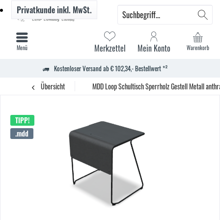
Privatkunde
inkl. MwSt.
Merkzettel
Mein Konto
Menü
Warenkorb
Kostenloser Versand ab € 102,34,- Bestellwert *²
Übersicht
MDD Loop Schultisch Sperrholz Gestell Metall anthra
TIPP!
.mdd