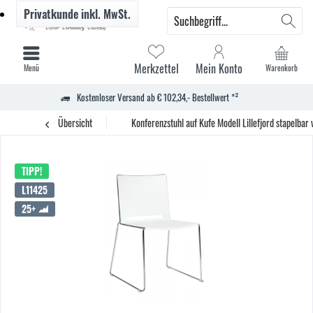
Privatkunde
inkl. MwSt.
Merkzettel
Mein Konto
Menü
Warenkorb
Kostenloser Versand ab € 102,34,- Bestellwert *²
Übersicht
Konferenzstuhl auf Kufe Modell Lillefjord stapelba
TIPP!
L11425
25+