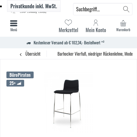
Privatkunde
inkl. MwSt.
Merkzettel
Mein Konto
Menü
Warenkorb
Kostenloser Versand ab € 102,34,- Bestellwert *²
Übersicht
Barhocker Vierfuß, niedriger Rückenlehne, Modell
BüroPiraten
25+