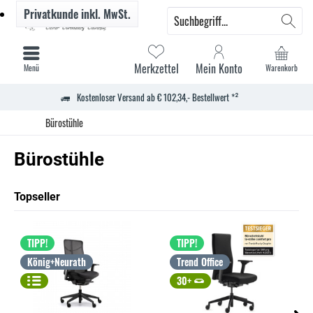
Privatkunde
inkl. MwSt.
Merkzettel
Mein Konto
Menü
Warenkorb
Kostenloser Versand ab € 102,34,- Bestellwert *²
Bürostühle
Bürostühle
Topseller
TIPP!
TIPP!
König+Neurath
Trend Office
30+