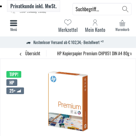
Privatkunde
inkl. MwSt.
Merkzettel
Mein Konto
Menü
Warenkorb
Kostenloser Versand ab € 102,34,- Bestellwert *²
Übersicht
HP Kopierpapier Premium CHP851 DIN A4 80g weiß
TIPP!
HP
25+