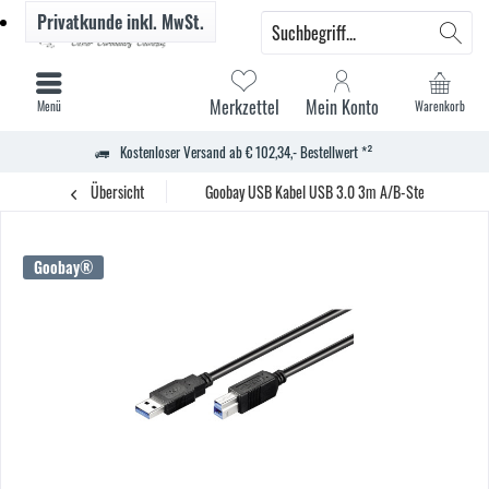
Privatkunde
inkl. MwSt.
Merkzettel
Mein Konto
Menü
Warenkorb
Kostenloser Versand ab € 102,34,- Bestellwert *²
Übersicht
Goobay USB Kabel USB 3.0 3m A/B-Stecker sw
Goobay®