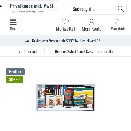
Privatkunde
inkl. MwSt.
Merkzettel
Mein Konto
Menü
Warenkorb
Kostenloser Versand ab € 102,34,- Bestellwert *²
Übersicht
Brother Schriftband-Kassette 6mmx8m laminiert sw
Brother
30+