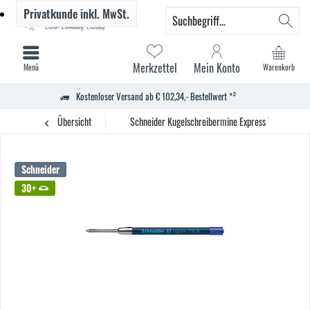
Privatkunde
inkl. MwSt.
Merkzettel
Mein Konto
Menü
Warenkorb
Kostenloser Versand ab € 102,34,- Bestellwert *²
Übersicht
Schneider Kugelschreibermine Express 735 G2 B bl
Schneider
30+